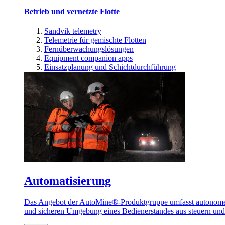
Betrieb und vernetzte Flotte
Sandvik telemetry
Telemetrie für gemischte Flotten
Fernüberwachungslösungen
Equipment companion apps
Einsatzplanung und Schichtdurchführung
Automatisierung
Das Angebot der AutoMine®-Produktgruppe umfasst autonome u
und sicheren Umgebung eines Bedienerstandes aus steuern un