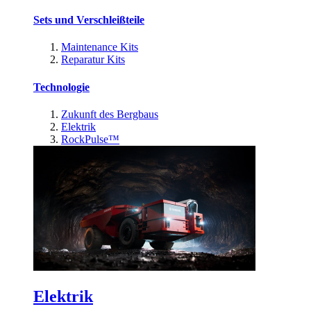
Sets und Verschleißteile
Maintenance Kits
Reparatur Kits
Technologie
Zukunft des Bergbaus
Elektrik
RockPulse™
Elektrik