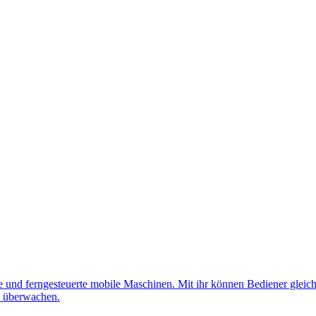
nd ferngesteuerte mobile Maschinen. Mit ihr können Bediener gleichz
d überwachen.