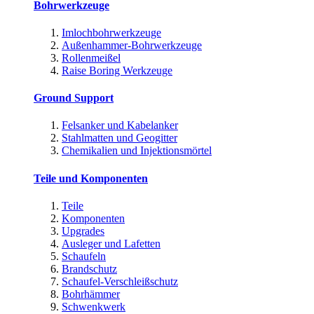
Bohrwerkzeuge
Imlochbohrwerkzeuge
Außenhammer-Bohrwerkzeuge
Rollenmeißel
Raise Boring Werkzeuge
Ground Support
Felsanker und Kabelanker
Stahlmatten und Geogitter
Chemikalien und Injektionsmörtel
Teile und Komponenten
Teile
Komponenten
Upgrades
Ausleger und Lafetten
Schaufeln
Brandschutz
Schaufel-Verschleißschutz
Bohrhämmer
Schwenkwerk