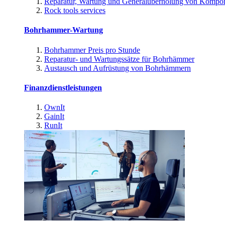
Reparatur, Wartung und Generalüberholung von Kompo
Rock tools services
Bohrhammer-Wartung
Bohrhammer Preis pro Stunde
Reparatur- und Wartungssätze für Bohrhämmer
Austausch und Aufrüstung von Bohrhämmern
Finanzdienstleistungen
OwnIt
GainIt
RunIt