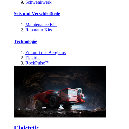
Schwenkwerk
Sets und Verschleißteile
Maintenance Kits
Reparatur Kits
Technologie
Zukunft des Bergbaus
Elektrik
RockPulse™
Elektrik