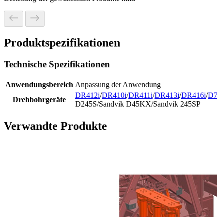
Produktspezifikationen
Technische Spezifikationen
Anwendungsbereich
Anpassung der Anwendung
DR412i
/
DR410i
/
DR411i
/
DR413i
/
DR416i
/
D
Drehbohrgeräte
D245S/Sandvik D45KX/Sandvik 245SP
Verwandte Produkte