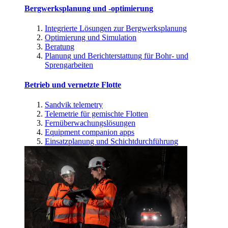
Bergwerksplanung und -optimierung
Integrierte Lösungen zur Bergwerksplanung
Optimierung und Simulation
Beratung
Planung und Berichterstattung für Bohr- und
Sprengarbeiten
Betrieb und vernetzte Flotte
Sandvik telemetry
Telemetrie für gemischte Flotten
Fernüberwachungslösungen
Equipment companion apps
Einsatzplanung und Schichtdurchführung