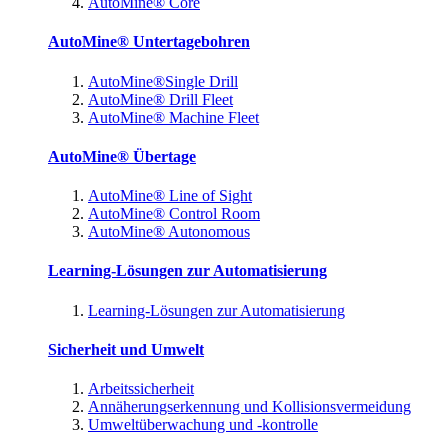
AutoMine® Core
AutoMine® Untertagebohren
AutoMine®Single Drill
AutoMine® Drill Fleet
AutoMine® Machine Fleet
AutoMine® Übertage
AutoMine® Line of Sight
AutoMine® Control Room
AutoMine® Autonomous
Learning-Lösungen zur Automatisierung
Learning-Lösungen zur Automatisierung
Sicherheit und Umwelt
Arbeitssicherheit
Annäherungserkennung und Kollisionsvermeidung
Umweltüberwachung und -kontrolle