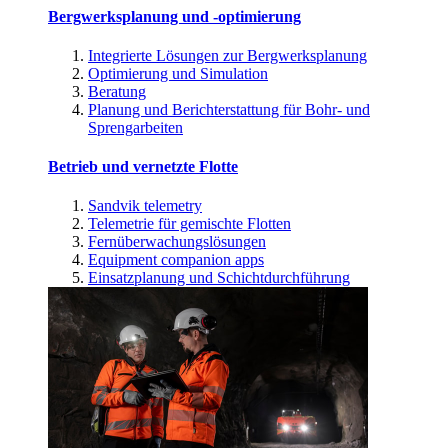
Bergwerksplanung und -optimierung
Integrierte Lösungen zur Bergwerksplanung
Optimierung und Simulation
Beratung
Planung und Berichterstattung für Bohr- und
Sprengarbeiten
Betrieb und vernetzte Flotte
Sandvik telemetry
Telemetrie für gemischte Flotten
Fernüberwachungslösungen
Equipment companion apps
Einsatzplanung und Schichtdurchführung