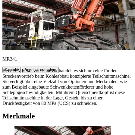
MR341
Kontakt
Angebot anfordern
Bei der MR341 von Sandvik handelt es sich um eine für den
Streckenvortrieb beim Kohleabbau konzipierte Teilschnittmaschine.
Sie verfügt über eine Vielzahl von Optionen und Merkmalen, wie
zum Beispiel eingebaute Schwenkkettenförderer und hohe
Schleppgeschwindigkeiten. Mit ihrem Querschneidkopf ist diese
Teilschnittmaschine in der Lage, Gestein bis zu einer
Druckfestigkeit von 80 MPa (UCS) zu schneiden.
Merkmale