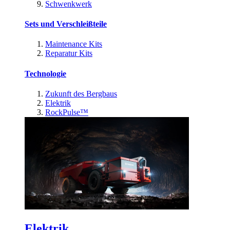
Schwenkwerk
Sets und Verschleißteile
Maintenance Kits
Reparatur Kits
Technologie
Zukunft des Bergbaus
Elektrik
RockPulse™
Elektrik