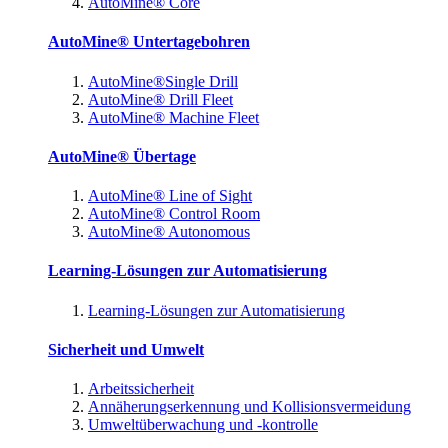
AutoMine® Core
AutoMine® Untertagebohren
AutoMine®Single Drill
AutoMine® Drill Fleet
AutoMine® Machine Fleet
AutoMine® Übertage
AutoMine® Line of Sight
AutoMine® Control Room
AutoMine® Autonomous
Learning-Lösungen zur Automatisierung
Learning-Lösungen zur Automatisierung
Sicherheit und Umwelt
Arbeitssicherheit
Annäherungserkennung und Kollisionsvermeidung
Umweltüberwachung und -kontrolle