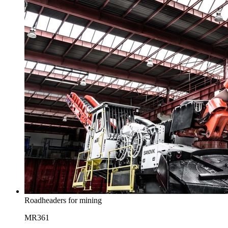
Roadheaders for mining
MR361