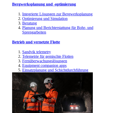
Bergwerksplanung und -optimierung
Integrierte Lösungen zur Bergwerksplanung
Optimierung und Simulation
Beratung
Planung und Berichterstattung für Bohr- und
Sprengarbeiten
Betrieb und vernetzte Flotte
Sandvik telemetry
Telemetrie für gemischte Flotten
Fernüberwachungslösungen
Equipment companion apps
Einsatzplanung und Schichtdurchführung