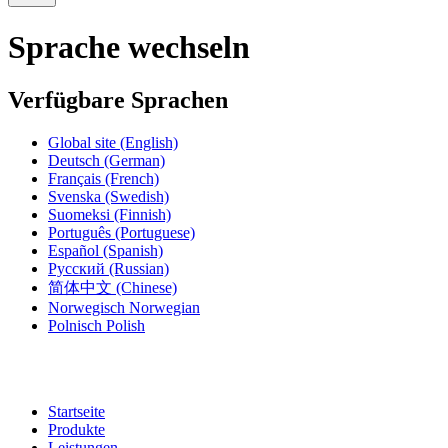
Sprache wechseln
Verfügbare Sprachen
Global site
(English)
Deutsch
(German)
Français
(French)
Svenska
(Swedish)
Suomeksi
(Finnish)
Português
(Portuguese)
Español
(Spanish)
Русский
(Russian)
简体中文
(Chinese)
Norwegisch
Norwegian
Polnisch
Polish
Startseite
Produkte
Leistungen