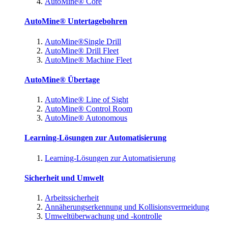
AutoMine® Core
AutoMine® Untertagebohren
AutoMine®Single Drill
AutoMine® Drill Fleet
AutoMine® Machine Fleet
AutoMine® Übertage
AutoMine® Line of Sight
AutoMine® Control Room
AutoMine® Autonomous
Learning-Lösungen zur Automatisierung
Learning-Lösungen zur Automatisierung
Sicherheit und Umwelt
Arbeitssicherheit
Annäherungserkennung und Kollisionsvermeidung
Umweltüberwachung und -kontrolle