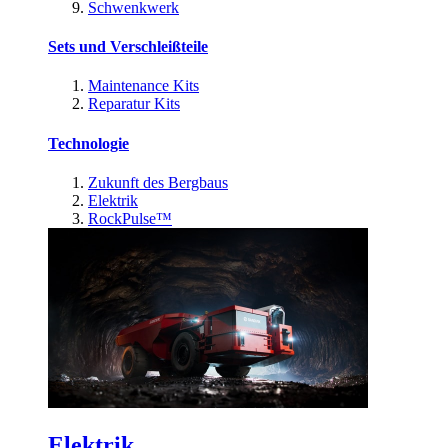
Schwenkwerk
Sets und Verschleißteile
Maintenance Kits
Reparatur Kits
Technologie
Zukunft des Bergbaus
Elektrik
RockPulse™
Elektrik