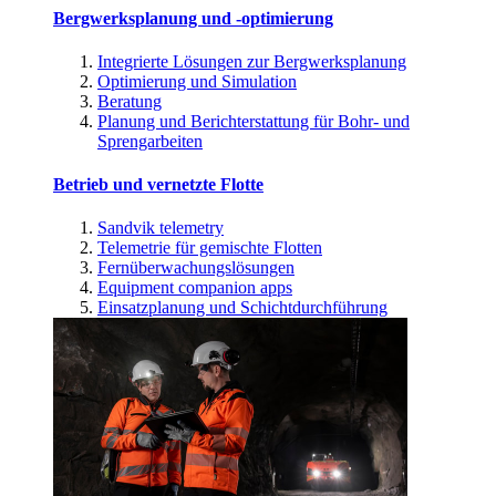
Bergwerksplanung und -optimierung
Integrierte Lösungen zur Bergwerksplanung
Optimierung und Simulation
Beratung
Planung und Berichterstattung für Bohr- und
Sprengarbeiten
Betrieb und vernetzte Flotte
Sandvik telemetry
Telemetrie für gemischte Flotten
Fernüberwachungslösungen
Equipment companion apps
Einsatzplanung und Schichtdurchführung