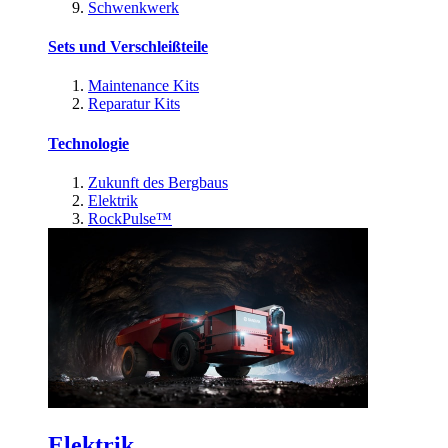
Schwenkwerk
Sets und Verschleißteile
Maintenance Kits
Reparatur Kits
Technologie
Zukunft des Bergbaus
Elektrik
RockPulse™
Elektrik