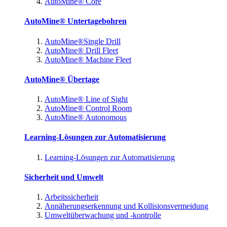
AutoMine® Core
AutoMine® Untertagebohren
AutoMine®Single Drill
AutoMine® Drill Fleet
AutoMine® Machine Fleet
AutoMine® Übertage
AutoMine® Line of Sight
AutoMine® Control Room
AutoMine® Autonomous
Learning-Lösungen zur Automatisierung
Learning-Lösungen zur Automatisierung
Sicherheit und Umwelt
Arbeitssicherheit
Annäherungserkennung und Kollisionsvermeidung
Umweltüberwachung und -kontrolle