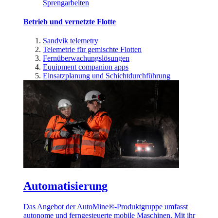
Sprengarbeiten
Betrieb und vernetzte Flotte
Sandvik telemetry
Telemetrie für gemischte Flotten
Fernüberwachungslösungen
Equipment companion apps
Einsatzplanung und Schichtdurchführung
Automatisierung
Das Angebot der AutoMine®-Produktgruppe umfasst
autonome und ferngesteuerte mobile Maschinen. Mit ihr