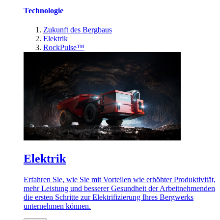
Technologie
Zukunft des Bergbaus
Elektrik
RockPulse™
Elektrik
Erfahren Sie, wie Sie mit Vorteilen wie erhöhter Produktivität,
mehr Leistung und besserer Gesundheit der Arbeitnehmenden
die ersten Schritte zur Elektrifizierung Ihres Bergwerks
unternehmen können.