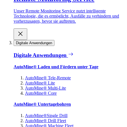
Unser Remote Monitoring Service nutzt intelligente
Technologie, die es ermöglicht, Ausfälle zu verhindern und
vorherzusagen, bevor sie auftreten.
Digitale Anwendungen
Digitale Anwendungen
AutoMine® Laden und Fördern unter Tage
AutoMine® Tele-Remote
AutoMine® Lite
AutoMine® Multi-Lite
AutoMine® Core
AutoMine® Untertagebohren
AutoMine®Single Drill
AutoMine® Drill Fleet
AutoMine® Machine Fleet