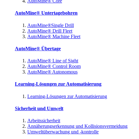
AutoMine® Core
AutoMine® Untertagebohren
AutoMine®Single Drill
AutoMine® Drill Fleet
AutoMine® Machine Fleet
AutoMine® Übertage
AutoMine® Line of Sight
AutoMine® Control Room
AutoMine® Autonomous
Learning-Lösungen zur Automatisierung
Learning-Lösungen zur Automatisierung
Sicherheit und Umwelt
Arbeitssicherheit
Annäherungserkennung und Kollisionsvermeidung
Umweltüberwachung und -kontrolle