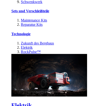
Schwenkwerk
Sets und Verschleißteile
Maintenance Kits
Reparatur Kits
Technologie
Zukunft des Bergbaus
Elektrik
RockPulse™
Elektrik