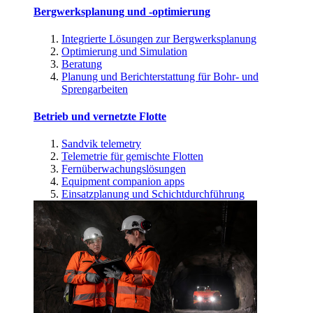
Bergwerksplanung und -optimierung
Integrierte Lösungen zur Bergwerksplanung
Optimierung und Simulation
Beratung
Planung und Berichterstattung für Bohr- und
Sprengarbeiten
Betrieb und vernetzte Flotte
Sandvik telemetry
Telemetrie für gemischte Flotten
Fernüberwachungslösungen
Equipment companion apps
Einsatzplanung und Schichtdurchführung