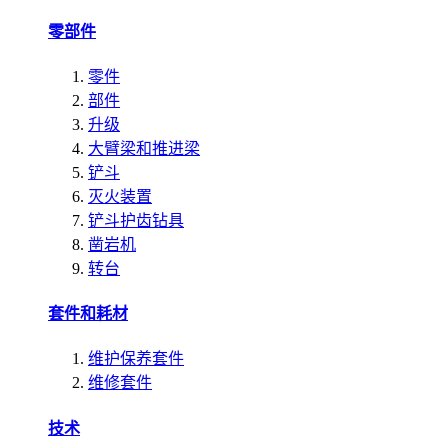
零部件
零件
部件
升级
大臂梁和推进梁
铲斗
灭火装置
铲斗护齿钻具
凿岩机
转台
套件和耗材
维护保养套件
维修套件
技术