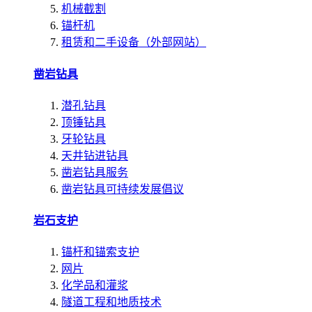
机械截割
锚杆机
租赁和二手设备（外部网站）
凿岩钻具
潜孔钻具
顶锤钻具
牙轮钻具
天井钻进钻具
凿岩钻具服务
凿岩钻具可持续发展倡议
岩石支护
锚杆和锚索支护
网片
化学品和灌浆
隧道工程和地质技术