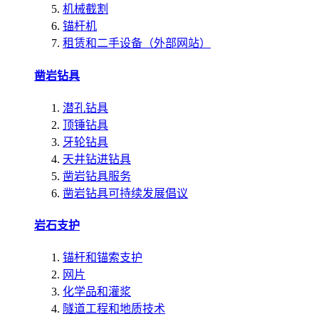
机械截割
锚杆机
租赁和二手设备（外部网站）
凿岩钻具
潜孔钻具
顶锤钻具
牙轮钻具
天井钻进钻具
凿岩钻具服务
凿岩钻具可持续发展倡议
岩石支护
锚杆和锚索支护
网片
化学品和灌浆
隧道工程和地质技术