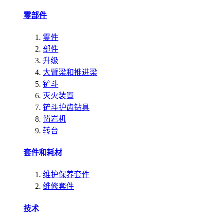
零部件
零件
部件
升级
大臂梁和推进梁
铲斗
灭火装置
铲斗护齿钻具
凿岩机
转台
套件和耗材
维护保养套件
维修套件
技术