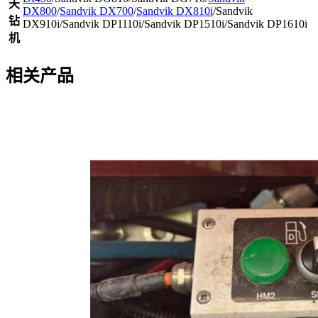
天
DX800
/
Sandvik DX700
/
Sandvik DX810i
/Sandvik
钻
DX910i/Sandvik DP1110i/Sandvik DP1510i/Sandvik DP1610i
机
相关产品