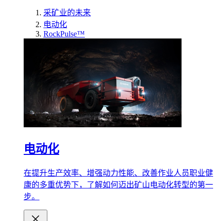
采矿业的未来
电动化
RockPulse™
电动化
在提升生产效率、增强动力性能、改善作业人员职业健
康的多重优势下，了解如何迈出矿山电动化转型的第一
步。