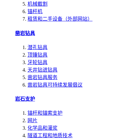
机械截割
锚杆机
租赁和二手设备（外部网站）
凿岩钻具
潜孔钻具
顶锤钻具
牙轮钻具
天井钻进钻具
凿岩钻具服务
凿岩钻具可持续发展倡议
岩石支护
锚杆和锚索支护
网片
化学品和灌浆
隧道工程和地质技术