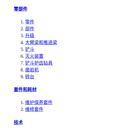
零部件
零件
部件
升级
大臂梁和推进梁
铲斗
灭火装置
铲斗护齿钻具
凿岩机
转台
套件和耗材
维护保养套件
维修套件
技术