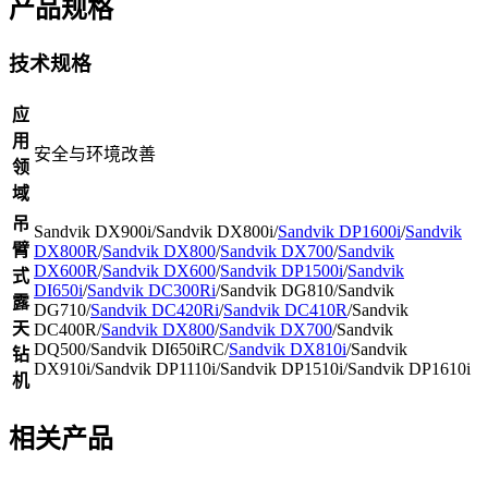
产品规格
技术规格
应
用
安全与环境改善
领
域
吊
Sandvik DX900i/Sandvik DX800i/
Sandvik DP1600i
/
Sandvik
臂
DX800R
/
Sandvik DX800
/
Sandvik DX700
/
Sandvik
DX600R
/
Sandvik DX600
/
Sandvik DP1500i
/
Sandvik
式
DI650i
/
Sandvik DC300Ri
/Sandvik DG810/Sandvik
露
DG710/
Sandvik DC420Ri
/
Sandvik DC410R
/Sandvik
天
DC400R/
Sandvik DX800
/
Sandvik DX700
/Sandvik
DQ500/Sandvik DI650iRC/
Sandvik DX810i
/Sandvik
钻
DX910i/Sandvik DP1110i/Sandvik DP1510i/Sandvik DP1610i
机
相关产品