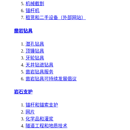
机械截割
锚杆机
租赁和二手设备（外部网站）
凿岩钻具
潜孔钻具
顶锤钻具
牙轮钻具
天井钻进钻具
凿岩钻具服务
凿岩钻具可持续发展倡议
岩石支护
锚杆和锚索支护
网片
化学品和灌浆
隧道工程和地质技术