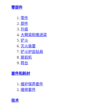
零部件
零件
部件
升级
大臂梁和推进梁
铲斗
灭火装置
铲斗护齿钻具
凿岩机
转台
套件和耗材
维护保养套件
维修套件
技术