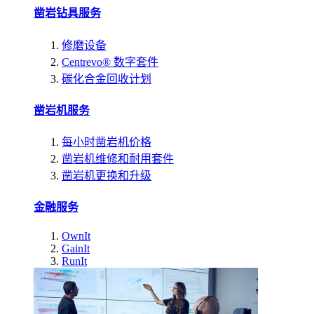
凿岩钻具服务
修磨设备
Centrevo® 数字套件
碳化合金回收计划
凿岩机服务
每小时凿岩机价格
凿岩机维修和耐用套件
凿岩机更换和升级
金融服务
OwnIt
GainIt
RunIt