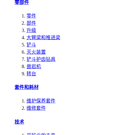
零部件
零件
部件
升级
大臂梁和推进梁
铲斗
灭火装置
铲斗护齿钻具
凿岩机
转台
套件和耗材
维护保养套件
维修套件
技术