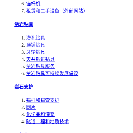
锚杆机
租赁和二手设备（外部网站）
凿岩钻具
潜孔钻具
顶锤钻具
牙轮钻具
天井钻进钻具
凿岩钻具服务
凿岩钻具可持续发展倡议
岩石支护
锚杆和锚索支护
网片
化学品和灌浆
隧道工程和地质技术