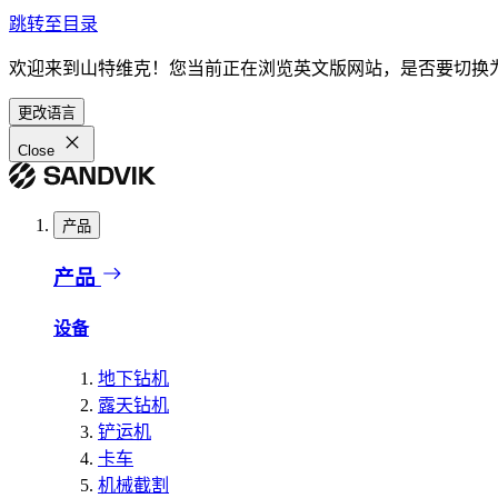
跳转至目录
欢迎来到山特维克！您当前正在浏览英文版网站，是否要切换
更改语言
Close
产品
产品
设备
地下钻机
露天钻机
铲运机
卡车
机械截割