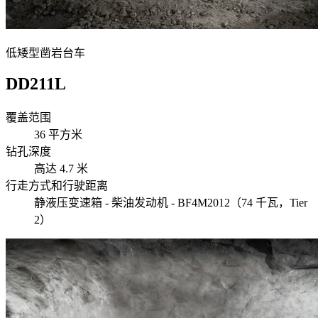
低矮型凿岩台车
DD211L
覆盖范围
36 平方米
钻孔深度
高达 4.7 米
行走方式和行驶距离
静液压变速箱 - 柴油发动机 - BF4M2012（74 千瓦，Tier
2）