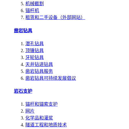
机械截割
锚杆机
租赁和二手设备（外部网站）
凿岩钻具
潜孔钻具
顶锤钻具
牙轮钻具
天井钻进钻具
凿岩钻具服务
凿岩钻具可持续发展倡议
岩石支护
锚杆和锚索支护
网片
化学品和灌浆
隧道工程和地质技术