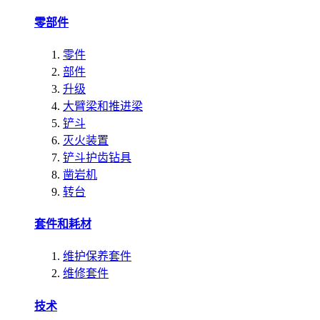
零部件
零件
部件
升级
大臂梁和推进梁
铲斗
灭火装置
铲斗护齿钻具
凿岩机
转台
套件和耗材
维护保养套件
维修套件
技术