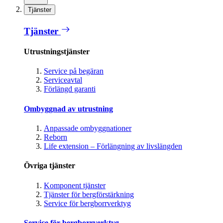
Tjänster
Tjänster
Utrustningstjänster
Service på begäran
Serviceavtal
Förlängd garanti
Ombyggnad av utrustning
Anpassade ombyggnationer
Reborn
Life extension – Förlängning av livslängden
Övriga tjänster
Komponent tjänster
Tjänster för bergförstärkning
Service för bergborrverktyg
Service för bergborrverktyg