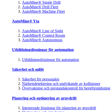
AutoMine® Single Drill
AutoMine® Drill Fleet
AutoMine® Machine Fleet
AutoMine® Yta
AutoMine® Line of Sight
AutoMine® Control Room
AutoMine® Autonomous
Utbildningslösningar för automation
Utbildningslösningar för automation
Säkerhet och miljö
Säkerhet för personalen
Närhetsdetektering och undvikande av kollisioner
Övervakning och prestandakontroll för bergförstärkning
Planering och optimering av gruvdrift
Integrerade lösningar för planering av gruvdrift