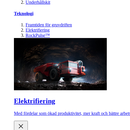
Underhållskit
Teknologi
Framtiden för gruvdriften
Elektrifiering
RockPulse™
Elektrifiering
Med fördelar som ökad produktivitet, mer kraft och bättre arbets