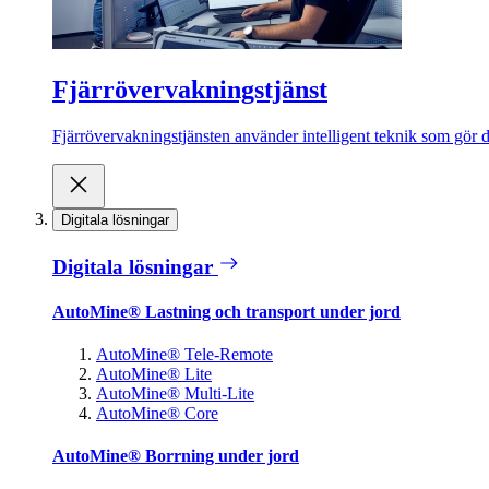
Fjärrövervakningstjänst
Fjärrövervakningstjänsten använder intelligent teknik som gör de
Digitala lösningar
Digitala lösningar
AutoMine® Lastning och transport under jord
AutoMine® Tele-Remote
AutoMine® Lite
AutoMine® Multi-Lite
AutoMine® Core
AutoMine® Borrning under jord