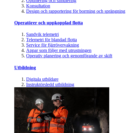
Optimering och simulering
Konsultation
Design och rapportering för borrning och sprängning
Operatörer och uppkopplad flotta
Sandvik telemetri
Telemetri för blandad flotta
Service för fjärrövervakning
Appar som följer med utrustningen
Operativ planering och genomförande av skift
Utbildning
Digitala utbildare
Instruktörsledd utbildning