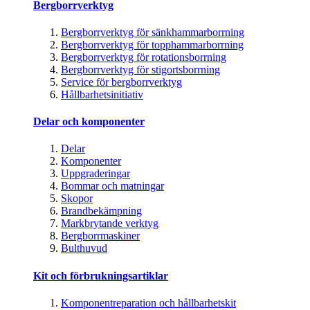
Bergborrverktyg
Bergborrverktyg för sänkhammarborrning
Bergborrverktyg för topphammarborrning
Bergborrverktyg för rotationsborrning
Bergborrverktyg för stigortsborrning
Service för bergborrverktyg
Hållbarhetsinitiativ
Delar och komponenter
Delar
Komponenter
Uppgraderingar
Bommar och matningar
Skopor
Brandbekämpning
Markbrytande verktyg
Bergborrmaskiner
Bulthuvud
Kit och förbrukningsartiklar
Komponentreparation och hållbarhetskit