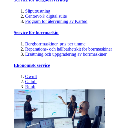
Sliputrustning
Centrevo® digital suite
Program för återvinning av Karbid
Service för borrmaskin
Bergborrmaskiner, pris per timme
Reparations- och hållbarhetskit för borrmaskiner
Ersättning och uppgradering av borrmaskiner
Ekonomisk service
OwnIt
GainIt
RunIt