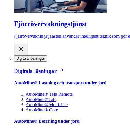
Fjärrövervakningstjänst
Fjärrövervakningstjänsten använder intelligent teknik som gör de
Digitala lösningar
Digitala lösningar
AutoMine® Lastning och transport under jord
AutoMine® Tele-Remote
AutoMine® Lite
AutoMine® Multi-Lite
AutoMine® Core
AutoMine® Borrning under jord