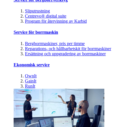
Sliputrustning
Centrevo® digital suite
Program för återvinning av Karbid
Service för borrmaskin
Bergborrmaskiner, pris per timme
Reparations- och hållbarhetskit för borrmaskiner
Ersättning och uppgradering av borrmaskiner
Ekonomisk service
OwnIt
GainIt
RunIt