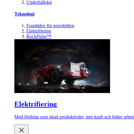
Underhållskit
Teknologi
Framtiden för gruvdriften
Elektrifiering
RockPulse™
Elektrifiering
Med fördelar som ökad produktivitet, mer kraft och bättre arbets