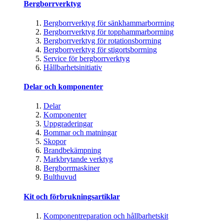
Bergborrverktyg
Bergborrverktyg för sänkhammarborrning
Bergborrverktyg för topphammarborrning
Bergborrverktyg för rotationsborrning
Bergborrverktyg för stigortsborrning
Service för bergborrverktyg
Hållbarhetsinitiativ
Delar och komponenter
Delar
Komponenter
Uppgraderingar
Bommar och matningar
Skopor
Brandbekämpning
Markbrytande verktyg
Bergborrmaskiner
Bulthuvud
Kit och förbrukningsartiklar
Komponentreparation och hållbarhetskit