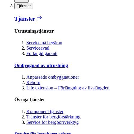
Tjänster
Tjänster
Utrustningstjänster
Service på begäran
Serviceavtal
Förlängd garanti
Ombyggnad av utrustning
Anpassade ombyggnationer
Reborn
Life extension – Förlängning av livslängden
Övriga tjänster
Komponent tjänster
Tjänster för bergförstärkning
Service för bergborrverktyg
Service för bergborrverktyg