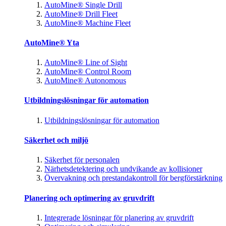
AutoMine® Single Drill
AutoMine® Drill Fleet
AutoMine® Machine Fleet
AutoMine® Yta
AutoMine® Line of Sight
AutoMine® Control Room
AutoMine® Autonomous
Utbildningslösningar för automation
Utbildningslösningar för automation
Säkerhet och miljö
Säkerhet för personalen
Närhetsdetektering och undvikande av kollisioner
Övervakning och prestandakontroll för bergförstärkning
Planering och optimering av gruvdrift
Integrerade lösningar för planering av gruvdrift