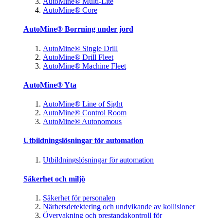
AutoMine® Multi-Lite
AutoMine® Core
AutoMine® Borrning under jord
AutoMine® Single Drill
AutoMine® Drill Fleet
AutoMine® Machine Fleet
AutoMine® Yta
AutoMine® Line of Sight
AutoMine® Control Room
AutoMine® Autonomous
Utbildningslösningar för automation
Utbildningslösningar för automation
Säkerhet och miljö
Säkerhet för personalen
Närhetsdetektering och undvikande av kollisioner
Övervakning och prestandakontroll för