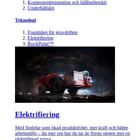
Komponentreparation och hållbarhetskit
Underhållskit
Teknologi
Framtiden för gruvdriften
Elektrifiering
RockPulse™
Elektrifiering
Med fördelar som ökad produktivitet, mer kraft och bättre
arbetsmiljö – läs mer om hur du tar de första stegen mot en
elektrifierad gruva.