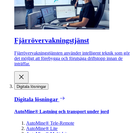
Fjärrövervakningstjänst
Fjärrövervakningstjänsten använder intelligent teknik som gör
det möjligt att förebygga och förutsäga driftstopp innan de
inträffar.
Digitala lösningar
Digitala lösningar
AutoMine® Lastning och transport under jord
AutoMine® Tele-Remote
AutoMine® Lite