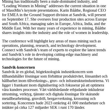
Mining has traditionally been a male-dominated industry, and
“Leading Women in Mining” addresses the current situation in one
of MassMin’s keynote presentations. Karin Bååthe, Regional CEO
for EMEA in the Ground Support division at Sandvik, will present
on September 17. She oversees four production sites across Europe
and South Africa, managing sales in Europe, Africa, India, and the
Middle East. With her many years of experience in mining, Bååthe
shares insights into the industry and the role of women in leadership.
The conference will highlight key areas of mass mining such as
operations, planning, research, and technology development.
Connect with Sandvik’s team of experts to explore the latest trends
and Sandvik’s role in developing cutting-edge machinery and
technologies for the future of mining.
Sandvik-koncernen
​Sandvik är en global, högteknologisk industrikoncern som
tillhandahåller lösningar som förbättrar produktivitet, lönsamhet och
hållbarhet inom tillverknings-, gruv- och infrastrukturindustrierna. Vi
ligger i framkant inom digitalisering och fokuserar på att optimera
våra kunders processer. Vårt världsledande erbjudande inkluderar
utrustning, verktyg, tjänster och digitala lösningar för skärande
metallbearbetning, gruvdrift, bergavverkning, krossning och
sortering. Koncernen hade 2023 omkring 41 000 medarbetare och
intäkter på cirka 127 miljarder SEK i runt 17​0 länder.​