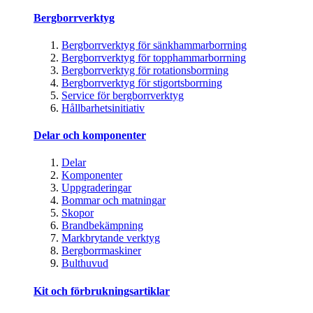
Bergborrverktyg
Bergborrverktyg för sänkhammarborrning
Bergborrverktyg för topphammarborrning
Bergborrverktyg för rotationsborrning
Bergborrverktyg för stigortsborrning
Service för bergborrverktyg
Hållbarhetsinitiativ
Delar och komponenter
Delar
Komponenter
Uppgraderingar
Bommar och matningar
Skopor
Brandbekämpning
Markbrytande verktyg
Bergborrmaskiner
Bulthuvud
Kit och förbrukningsartiklar