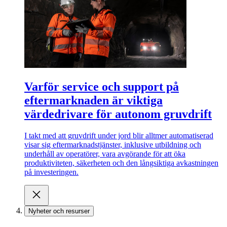
Varför service och support på
eftermarknaden är viktiga
värdedrivare för autonom gruvdrift
I takt med att gruvdrift under jord blir alltmer automatiserad
visar sig eftermarknadstjänster, inklusive utbildning och
underhåll av operatörer, vara avgörande för att öka
produktiviteten, säkerheten och den långsiktiga avkastningen
på investeringen.
Nyheter och resurser