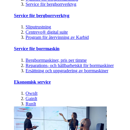
Service för bergborrverktyg
Service för bergborrverktyg
Sliputrustning
Centrevo® digital suite
Program för återvinning av Karbid
Service för borrmaskin
Bergborrmaskiner, pris per timme
Reparations- och hållbarhetskit för borrmaskiner
Ersättning och uppgradering av borrmaskiner
Ekonomisk service
OwnIt
GainIt
RunIt