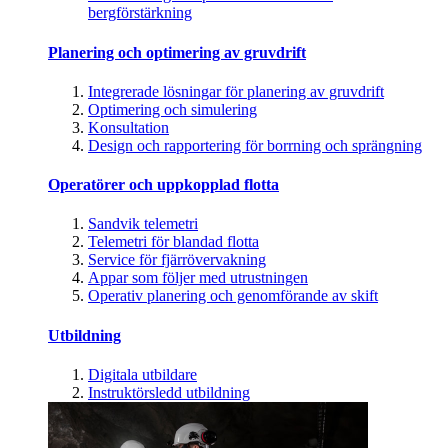
bergförstärkning
Planering och optimering av gruvdrift
Integrerade lösningar för planering av gruvdrift
Optimering och simulering
Konsultation
Design och rapportering för borrning och sprängning
Operatörer och uppkopplad flotta
Sandvik telemetri
Telemetri för blandad flotta
Service för fjärrövervakning
Appar som följer med utrustningen
Operativ planering och genomförande av skift
Utbildning
Digitala utbildare
Instruktörsledd utbildning