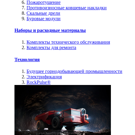
Пожаротушение
Противоизносные ковшевые накладки
Скальные дрели
Буровые модули
Наборы и расходные материалы
Комплекты технического обслуживания
Комплекты для ремонта
Технология
Будущее горнодобывающей промышленности
Электрификация
RockPulse®