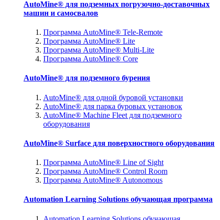
AutoMine® для подземных погрузочно-доставочных
машин и самосвалов
Программа AutoMine® Tele-Remote
Программа AutoMine® Lite
Программа AutoMine® Multi-Lite
Программа AutoMine® Core
AutoMine® для подземного бурения
AutoMine® для одной буровой установки
AutoMine® для парка буровых установок
AutoMine® Machine Fleet для подземного
оборудования
AutoMine® Surface для поверхностного оборудования
Программа AutoMine® Line of Sight
Программа AutoMine® Control Room
Программа AutoMine® Autonomous
Automation Learning Solutions обучающая программа
Automation Learning Solutions обучающая