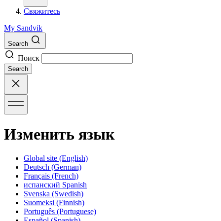
Свяжитесь
My Sandvik
Search
Поиск
Search
Изменить язык
Global site
(English)
Deutsch
(German)
Français
(French)
испанский
Spanish
Svenska
(Swedish)
Suomeksi
(Finnish)
Português
(Portuguese)
Español
(Spanish)