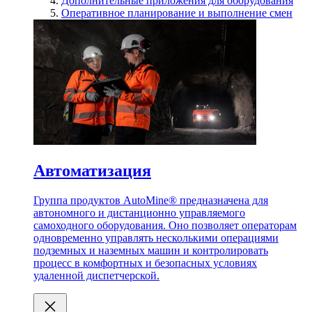
Дополнительные приложения для оборудования
Оперативное планирование и выполнение смен
Автоматизация
Группа продуктов AutoMine® предназначена для
автономного и дистанционно управляемого
самоходного оборудования. Оно позволяет операторам
одновременно управлять несколькими операциями
подземных и наземных машин и контролировать
процесс в комфортных и безопасных условиях
удаленной диспетчерской.