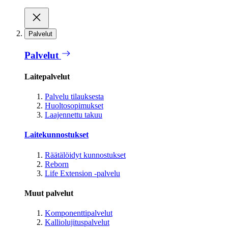
Palvelut
Palvelut
Laitepalvelut
Palvelu tilauksesta
Huoltosopimukset
Laajennettu takuu
Laitekunnostukset
Räätälöidyt kunnostukset
Reborn
Life Extension -palvelu
Muut palvelut
Komponenttipalvelut
Kalliolujituspalvelut