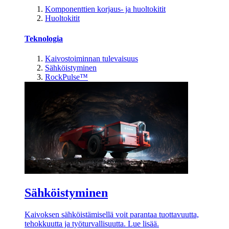
Komponenttien korjaus- ja huoltokitit
Huoltokitit
Teknologia
Kaivostoiminnan tulevaisuus
Sähköistyminen
RockPulse™
Sähköistyminen
Kaivoksen sähköistämisellä voit parantaa tuottavuutta,
tehokkuutta ja työturvallisuutta. Lue lisää.