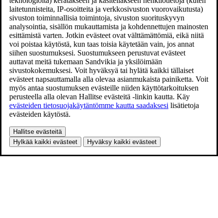
teknologioita) kerätäkseen ja käsitelläkseen henkilötietoja (kuten
laitetunnisteita, IP-osoitteita ja verkkosivuston vuorovaikutusta)
sivuston toiminnallisia toimintoja, sivuston suorituskyvyn
analysointia, sisällön mukauttamista ja kohdennettujen mainosten
esittämistä varten. Jotkin evästeet ovat välttämättömiä, eikä niitä
voi poistaa käytöstä, kun taas toisia käytetään vain, jos annat
siihen suostumuksesi. Suostumukseen perustuvat evästeet
auttavat meitä tukemaan Sandvikia ja yksilöimään
sivustokokemuksesi. Voit hyväksyä tai hylätä kaikki tällaiset
evästeet napsauttamalla alla olevaa asianmukaista painiketta. Voit
myös antaa suostumuksen evästeille niiden käyttötarkoituksen
perusteella alla olevan Hallitse evästeitä -linkin kautta. Käy
evästeiden tietosuojakäytäntömme kautta saadaksesi
lisätietoja
evästeiden käytöstä.
Hallitse evästeitä
Hylkää kaikki evästeet
Hyväksy kaikki evästeet