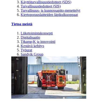
Käyttöturvallisuustiedotteet (SDS)
Turvallisuustiedotteet (SIS)
Turvallisuus- ja kunnossapito-menettelyt
Kiertoporauslaitteiden läpikulkuoppaat
Tietoa meistä
Liiketoimintakonsepti
Digitalisaatio
T&amp;K ja innovointi
Kestävä kehitys
Työurat
Sandvik Group