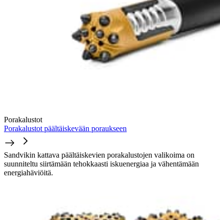
Porakalustot
Porakalustot päältäiskevään poraukseen
Sandvikin kattava päältäiskevien porakalustojen valikoima on
suunniteltu siirtämään tehokkaasti iskuenergiaa ja vähentämään
energiahäviöitä.