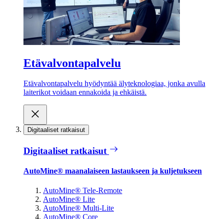
Etävalvontapalvelu
Etävalvontapalvelu hyödyntää älyteknologiaa, jonka avulla
laiterikot voidaan ennakoida ja ehkäistä.
Digitaaliset ratkaisut
Digitaaliset ratkaisut
AutoMine® maanalaiseen lastaukseen ja kuljetukseen
AutoMine® Tele-Remote
AutoMine® Lite
AutoMine® Multi-Lite
AutoMine® Core