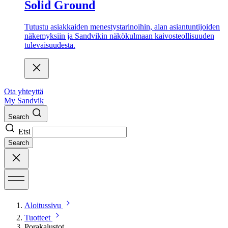
Solid Ground
Tutustu asiakkaiden menestystarinoihin, alan asiantuntijoiden
näkemyksiin ja Sandvikin näkökulmaan kaivosteollisuuden
tulevaisuudesta.
Ota yhteyttä
My Sandvik
Search
Etsi
Search
Aloitussivu
Tuotteet
Porakalustot