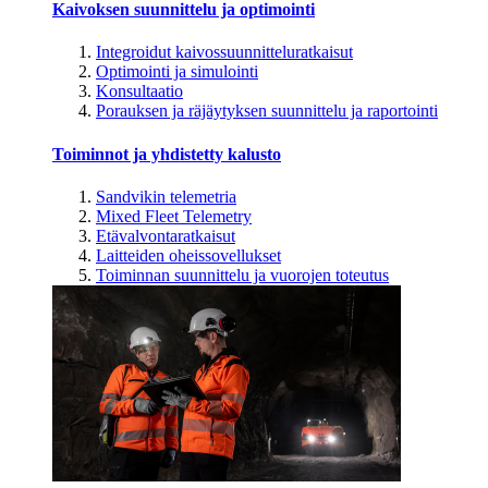
Kaivoksen suunnittelu ja optimointi
Integroidut kaivossuunnitteluratkaisut
Optimointi ja simulointi
Konsultaatio
Porauksen ja räjäytyksen suunnittelu ja raportointi
Toiminnot ja yhdistetty kalusto
Sandvikin telemetria
Mixed Fleet Telemetry
Etävalvontaratkaisut
Laitteiden oheissovellukset
Toiminnan suunnittelu ja vuorojen toteutus