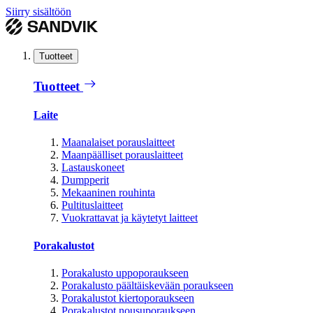
Siirry sisältöön
Tuotteet
Tuotteet
Laite
Maanalaiset porauslaitteet
Maanpäälliset porauslaitteet
Lastauskoneet
Dumpperit
Mekaaninen rouhinta
Pultituslaitteet
Vuokrattavat ja käytetyt laitteet
Porakalustot
Porakalusto uppoporaukseen
Porakalusto päältäiskevään poraukseen
Porakalustot kiertoporaukseen
Porakalustot nousuporaukseen