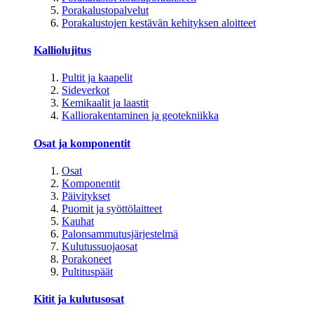
Porakalustopalvelut
Porakalustojen kestävän kehityksen aloitteet
Kalliolujitus
Pultit ja kaapelit
Sideverkot
Kemikaalit ja laastit
Kalliorakentaminen ja geotekniikka
Osat ja komponentit
Osat
Komponentit
Päivitykset
Puomit ja syöttölaitteet
Kauhat
Palonsammutusjärjestelmä
Kulutussuojaosat
Porakoneet
Pultituspäät
Kitit ja kulutusosat