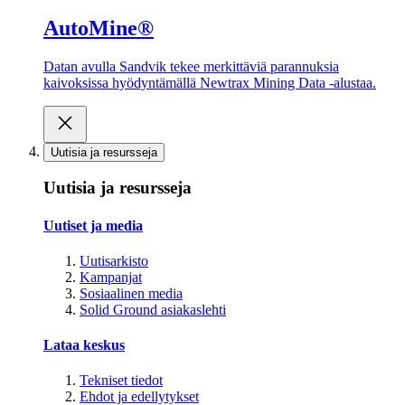
AutoMine®
Datan avulla Sandvik tekee merkittäviä parannuksia
kaivoksissa hyödyntämällä Newtrax Mining Data -alustaa.
Uutisia ja resursseja
Uutisia ja resursseja
Uutiset ja media
Uutisarkisto
Kampanjat
Sosiaalinen media
Solid Ground asiakaslehti
Lataa keskus
Tekniset tiedot
Ehdot ja edellytykset