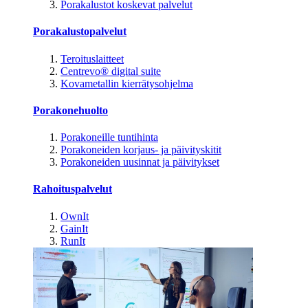
Porakalustot koskevat palvelut
Porakalustopalvelut
Teroituslaitteet
Centrevo® digital suite
Kovametallin kierrätysohjelma
Porakonehuolto
Porakoneille tuntihinta
Porakoneiden korjaus- ja päivityskitit
Porakoneiden uusinnat ja päivitykset
Rahoituspalvelut
OwnIt
GainIt
RunIt