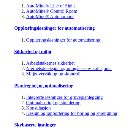
AutoMine® Line of Sight
AutoMine® Control Room
AutoMine® Autonomous
Opplæringsløsninger for automatisering
Opplæringsløsninger for automatisering
Sikkerhet og miljø
Arbeidstakernes sikkerhet
Nærhetsdeteksjon og unngåelse av kollisjoner
Miljøovervåking og -kontroll
Planlegging og optimalisering
Integrerte løsninger for gruveplanlegging
Optimalisering og simulering
Konsultasjon
Design og rapportering for boring og sprengning
Skybaserte løsninger