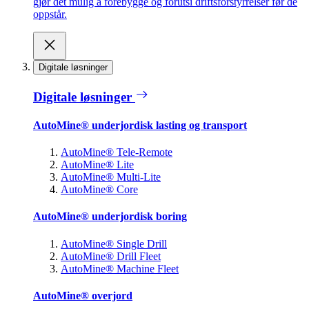
gjør det mulig å forebygge og forutsi driftsforstyrrelser før de
oppstår.
Digitale løsninger
Digitale løsninger
AutoMine® underjordisk lasting og transport
AutoMine® Tele-Remote
AutoMine® Lite
AutoMine® Multi-Lite
AutoMine® Core
AutoMine® underjordisk boring
AutoMine® Single Drill
AutoMine® Drill Fleet
AutoMine® Machine Fleet
AutoMine® overjord