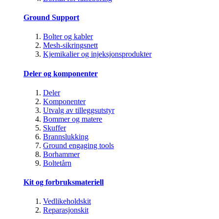
Ground Support
Bolter og kabler
Mesh-sikringsnett
Kjemikalier og injeksjonsprodukter
Deler og komponenter
Deler
Komponenter
Utvalg av tilleggsutstyr
Bommer og matere
Skuffer
Brannslukking
Ground engaging tools
Borhammer
Boltetårn
Kit og forbruksmateriell
Vedlikeholdskit
Reparasjonskit