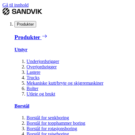
Gå til innhold
Produkter
Produkter
Utstyr
Underjordsrigger
Overjordsrigger
Lastere
Trucks
Mekaniske kutt/bryte og skjæremaskiner
Bolter
Utleie og brukt
Borstål
Borstål for senkboring
Borstål for topphammer boring
Borstål for rotasjonsboring
Borstål for raiseboring