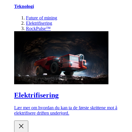
Teknologi
Future of mining
Elektrifisering
RockPulse™
Elektrifisering
Lær mer om hvordan du kan ta de første skrittene mot å
elektrifisere driften underjord.