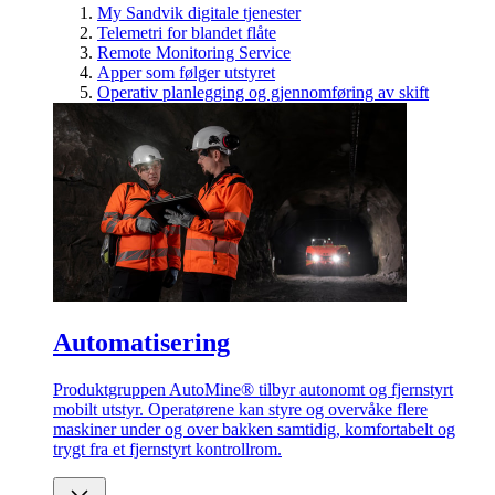
My Sandvik digitale tjenester
Telemetri for blandet flåte
Remote Monitoring Service
Apper som følger utstyret
Operativ planlegging og gjennomføring av skift
Automatisering
Produktgruppen AutoMine® tilbyr autonomt og fjernstyrt
mobilt utstyr. Operatørene kan styre og overvåke flere
maskiner under og over bakken samtidig, komfortabelt og
trygt fra et fjernstyrt kontrollrom.