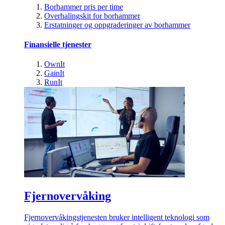
Borhammer pris per time
Overhalingskit for borhammer
Erstatninger og oppgraderinger av borhammer
Finansielle tjenester
OwnIt
GainIt
RunIt
Fjernovervåking
Fjernovervåkingstjenesten bruker intelligent teknologi som