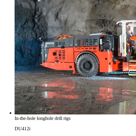
In-the-hole longhole drill rigs
DU412i