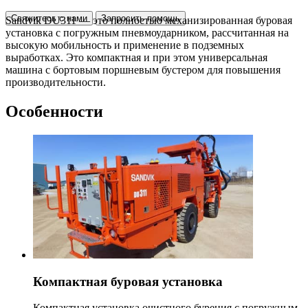
Свяжитесь с нами
Запросить помощь
Sandvik DU311 — это полностью механизированная буровая
установка с погружным пневмоударником, рассчитанная на
высокую мобильность и применение в подземных
выработках. Это компактная и при этом универсальная
машина с бортовым поршневым бустером для повышения
производительности.
Особенности
Компактная буровая установка
Компактная установка очистного бурения с погружным