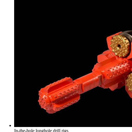
In-the-hole longhole drill rigs