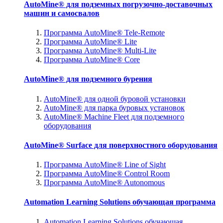
AutoMine® для подземных погрузочно-доставочных
машин и самосвалов
Программа AutoMine® Tele-Remote
Программа AutoMine® Lite
Программа AutoMine® Multi-Lite
Программа AutoMine® Core
AutoMine® для подземного бурения
AutoMine® для одной буровой установки
AutoMine® для парка буровых установок
AutoMine® Machine Fleet для подземного
оборудования
AutoMine® Surface для поверхностного оборудования
Программа AutoMine® Line of Sight
Программа AutoMine® Control Room
Программа AutoMine® Autonomous
Automation Learning Solutions обучающая программа
Automation Learning Solutions обучающая