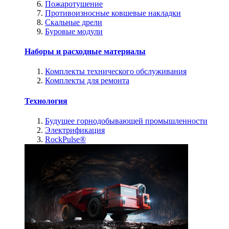
Пожаротушение
Противоизносные ковшевые накладки
Скальные дрели
Буровые модули
Наборы и расходные материалы
Комплекты технического обслуживания
Комплекты для ремонта
Технология
Будущее горнодобывающей промышленности
Электрификация
RockPulse®