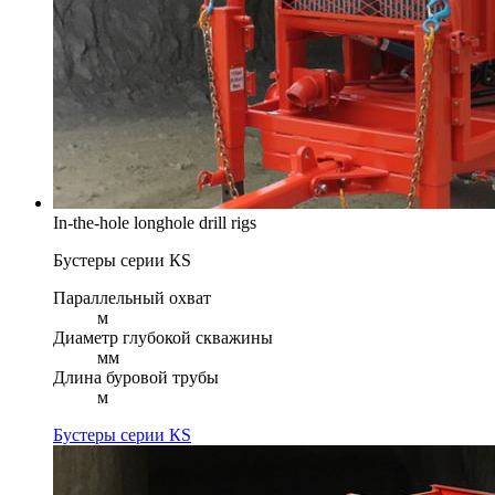
In-the-hole longhole drill rigs
Бустеры серии КS
Параллельный охват
м
Диаметр глубокой скважины
мм
Длина буровой трубы
м
Бустеры серии КS