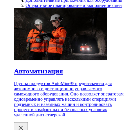
Дополнительные приложения для оборудования
Оперативное планирование и выполнение смен
Автоматизация
Группа продуктов AutoMine® предназначена для
автономного и дистанционно управляемого
самоходного оборудования. Оно позволяет операторам
одновременно управлять несколькими операциями
подземных и наземных машин и контролировать
процесс в комфортных и безопасных условиях
удаленной диспетчерской.