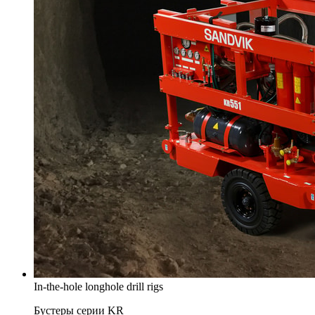
In-the-hole longhole drill rigs
Бустеры серии KR