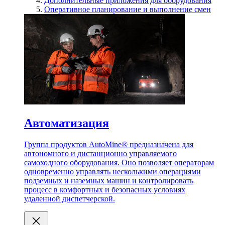
Дополнительные приложения для оборудования
Оперативное планирование и выполнение смен
Автоматизация
Группа продуктов AutoMine® предназначена для
автономного и дистанционно управляемого
самоходного оборудования. Оно позволяет операторам
одновременно управлять несколькими операциями
подземных и наземных машин и контролировать
процесс в комфортных и безопасных условиях
удаленной диспетчерской.