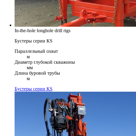
In-the-hole longhole drill rigs
Бустеры серии КS
Параллельный охват
м
Диаметр глубокой скважины
мм
Длина буровой трубы
м
Бустеры серии КS