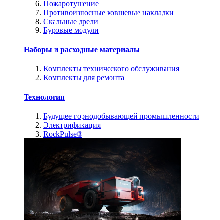
Пожаротушение
Противоизносные ковшевые накладки
Скальные дрели
Буровые модули
Наборы и расходные материалы
Комплекты технического обслуживания
Комплекты для ремонта
Технология
Будущее горнодобывающей промышленности
Электрификация
RockPulse®