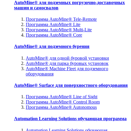
AutoMine® для подземных погрузочно-доставочных
машин и самосвалов
Программа AutoMine® Tele-Remote
Программа AutoMine® Lite
Программа AutoMine® Multi-Lite
Программа AutoMine® Core
AutoMine® для подземного бурения
AutoMine® для одной буровой установки
AutoMine® для парка буровых установок
AutoMine® Machine Fleet для подземного
оборудования
AutoMine® Surface для поверхностного оборудования
Программа AutoMine® Line of Sight
Программа AutoMine® Control Room
Программа AutoMine® Autonomous
Automation Learning Solutions обучающая программа
Automation Learning Solutions обучающая