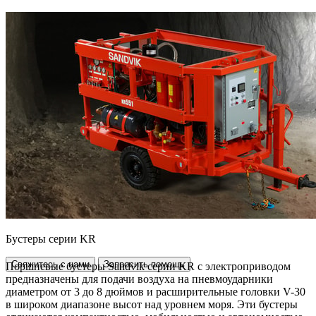
Бустеры серии KR
Свяжитесь с нами
Запросить помощь
Поршневые бустеры Sandvik серии KR с электроприводом
предназначены для подачи воздуха на пневмоударники
диаметром от 3 до 8 дюймов и расширительные головки V-30
в широком диапазоне высот над уровнем моря. Эти бустеры