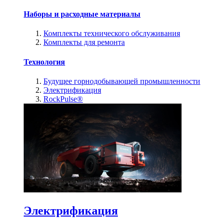
Наборы и расходные материалы
Комплекты технического обслуживания
Комплекты для ремонта
Технология
Будущее горнодобывающей промышленности
Электрификация
RockPulse®
Электрификация