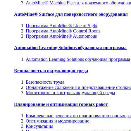
AutoMine® Machine Fleet для подземного оборудова
AutoMine® Surface для поверхностного оборудования
Программа AutoMine® Line of Sight
Программа AutoMine® Control Room
Программа AutoMine® Autonomous
Automation Learning Solutions обучающая программа
Automation Learning Solutions обучающая программа
Безопасность и окружающая среда
Безопасность труда
Обнаружение сближения и предотвращение столкн
Мониторинг и контроль окружающей среды
Планирование и оптимизация горных работ
Комплексные решения по планированию горных ра
Оптимизация и моделирование
Консультация