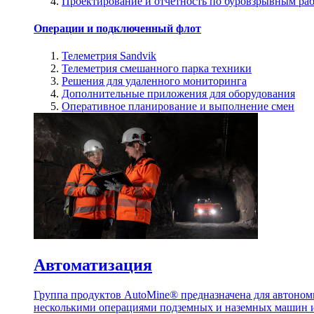
Проектирование и отчетность по буровзрывным ра
Операции и подключенный флот
Телеметрия Sandvik
Телеметрия смешанного парка техники
Решения для удаленного мониторинга
Дополнительные приложения для оборудования
Оперативное планирование и выполнение смен
Автоматизация
Группа продуктов AutoMine® предназначена для автоном
несколькими операциями подземных и наземных машин и 