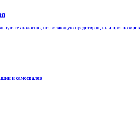
ия
льную технологию, позволяющую предотвращать и прогнозироват
ашин и самосвалов