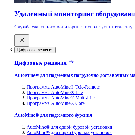
Удаленный мониторинг оборудован
Служба удаленного мониторинга использует интеллектуа
Цифровые решения
Цифровые решения
AutoMine® для подземных погрузочно-доставочных м
Программа AutoMine® Tele-Remote
Программа AutoMine® Lite
Программа AutoMine® Multi-Lite
Программа AutoMine® Core
AutoMine® для подземного бурения
AutoMine® для одной буровой установки
AutoMine® для парка буровых установок