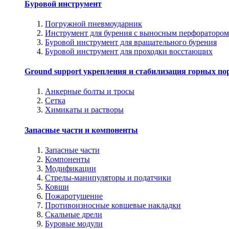
Буровой инструмент
Погружной пневмоударник
Инструмент для бурения с выносным перфоратором
Буровой инструмент для вращательного бурения
Буровой инструмент для проходки восстающих
Ground support укрепления и стабилизация горных по
Анкерные болты и тросы
Сетка
Химикаты и растворы
Запасные части и компоненты
Запасные части
Компоненты
Модификации
Стрелы-манипуляторы и податчики
Ковши
Пожаротушение
Противоизносные ковшевые накладки
Скальные дрели
Буровые модули