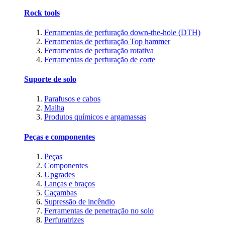
Rock tools
Ferramentas de perfuração down-the-hole (DTH)
Ferramentas de perfuração Top hammer
Ferramentas de perfuração rotativa
Ferramentas de perfuração de corte
Suporte de solo
Parafusos e cabos
Malha
Produtos químicos e argamassas
Peças e componentes
Peças
Componentes
Upgrades
Lanças e braços
Caçambas
Supressão de incêndio
Ferramentas de penetração no solo
Perfuratrizes