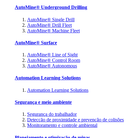
AutoMine® Underground Drilling
AutoMine® Single Drill
AutoMine® Drill Fleet
AutoMine® Machine Fleet
AutoMine® Surface
AutoMine® Line of Sight
AutoMine® Control Room
AutoMine® Autonomous
Automation Learning Solutions
Automation Learning Solutions
Segurança e meio ambiente
Segurança do trabalhador
Detecção de proximidade e prevenção de colisões
Monitoramento e controle ambiental
Planejamento e otimização de minas