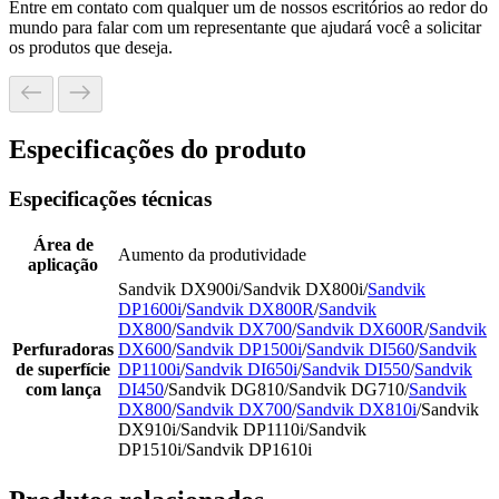
Entre em contato com qualquer um de nossos escritórios ao redor do
mundo para falar com um representante que ajudará você a solicitar
os produtos que deseja.
Especificações do produto
Especificações técnicas
Área de
Aumento da produtividade
aplicação
Sandvik DX900i/Sandvik DX800i/
Sandvik
DP1600i
/
Sandvik DX800R
/
Sandvik
DX800
/
Sandvik DX700
/
Sandvik DX600R
/
Sandvik
Perfuradoras
DX600
/
Sandvik DP1500i
/
Sandvik DI560
/
Sandvik
de superfície
DP1100i
/
Sandvik DI650i
/
Sandvik DI550
/
Sandvik
com lança
DI450
/Sandvik DG810/Sandvik DG710/
Sandvik
DX800
/
Sandvik DX700
/
Sandvik DX810i
/Sandvik
DX910i/Sandvik DP1110i/Sandvik
DP1510i/Sandvik DP1610i