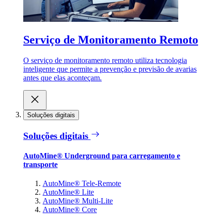
Serviço de Monitoramento Remoto
O serviço de monitoramento remoto utiliza tecnologia
inteligente que permite a prevenção e previsão de avarias
antes que elas aconteçam.
Soluções digitais
Soluções digitais
AutoMine® Underground para carregamento e
transporte
AutoMine® Tele-Remote
AutoMine® Lite
AutoMine® Multi-Lite
AutoMine® Core