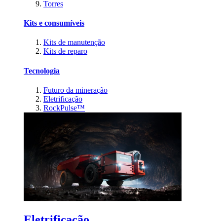
Torres
Kits e consumíveis
Kits de manutenção
Kits de reparo
Tecnologia
Futuro da mineração
Eletrificação
RockPulse™
Eletrificação