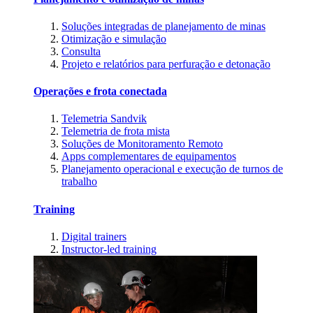
Soluções integradas de planejamento de minas
Otimização e simulação
Consulta
Projeto e relatórios para perfuração e detonação
Operações e frota conectada
Telemetria Sandvik
Telemetria de frota mista
Soluções de Monitoramento Remoto
Apps complementares de equipamentos
Planejamento operacional e execução de turnos de
trabalho
Training
Digital trainers
Instructor-led training