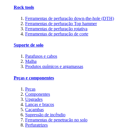
Rock tools
Ferramentas de perfuração down-the-hole (DTH)
Ferramentas de perfuração Top hammer
Ferramentas de perfuração rotativa
Ferramentas de perfuração de corte
Suporte de solo
Parafusos e cabos
Malha
Produtos químicos e argamassas
Peças e componentes
Peças
Componentes
Upgrades
Lanças e braços
Caçambas
Supressão de incêndio
Ferramentas de penetração no solo
Perfuratrizes