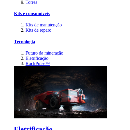
Torres
Kits e consumíveis
Kits de manutenção
Kits de reparo
Tecnologia
Futuro da mineração
Eletrificação
RockPulse™
Eletrificação