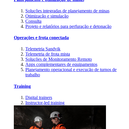
Soluções integradas de planejamento de minas
Otimização e simulação
Consulta
Projeto e relatórios para perfuração e detonação
Operações e frota conectada
Telemetria Sandvik
Telemetria de frota mista
Soluções de Monitoramento Remoto
Apps complementares de equipamentos
Planejamento operacional e execução de turnos de
trabalho
Training
Digital trainers
Instructor-led training