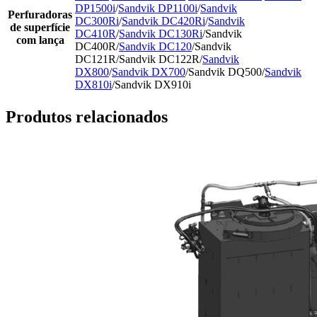
DP1500i
/
Sandvik DP1100i
/
Sandvik
Perfuradoras
DC300Ri
/
Sandvik DC420Ri
/
Sandvik
de superfície
DC410R
/
Sandvik DC130Ri
/Sandvik
com lança
DC400R/
Sandvik DC120
/Sandvik
DC121R/Sandvik DC122R/
Sandvik
DX800
/
Sandvik DX700
/Sandvik DQ500/
Sandvik
DX810i
/Sandvik DX910i
Produtos relacionados