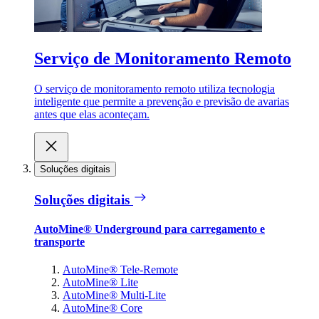
Serviço de Monitoramento Remoto
O serviço de monitoramento remoto utiliza tecnologia
inteligente que permite a prevenção e previsão de avarias
antes que elas aconteçam.
Soluções digitais
Soluções digitais
AutoMine® Underground para carregamento e
transporte
AutoMine® Tele-Remote
AutoMine® Lite
AutoMine® Multi-Lite
AutoMine® Core