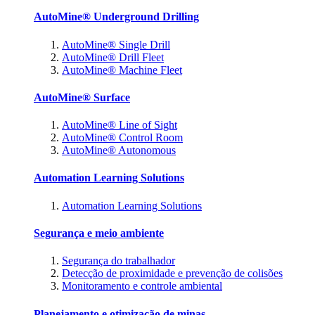
AutoMine® Underground Drilling
AutoMine® Single Drill
AutoMine® Drill Fleet
AutoMine® Machine Fleet
AutoMine® Surface
AutoMine® Line of Sight
AutoMine® Control Room
AutoMine® Autonomous
Automation Learning Solutions
Automation Learning Solutions
Segurança e meio ambiente
Segurança do trabalhador
Detecção de proximidade e prevenção de colisões
Monitoramento e controle ambiental
Planejamento e otimização de minas