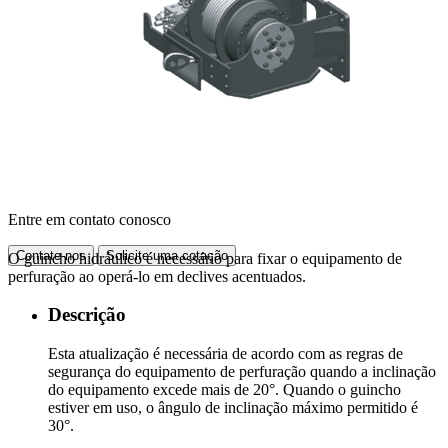
Entre em contato conosco
Contate-nos
Solicite uma cotação
O guincho hidráulico é necessário para fixar o equipamento de
perfuração ao operá-lo em declives acentuados.
Descrição
Esta atualização é necessária de acordo com as regras de
segurança do equipamento de perfuração quando a inclinação
do equipamento excede mais de 20°. Quando o guincho
estiver em uso, o ângulo de inclinação máximo permitido é
30°.