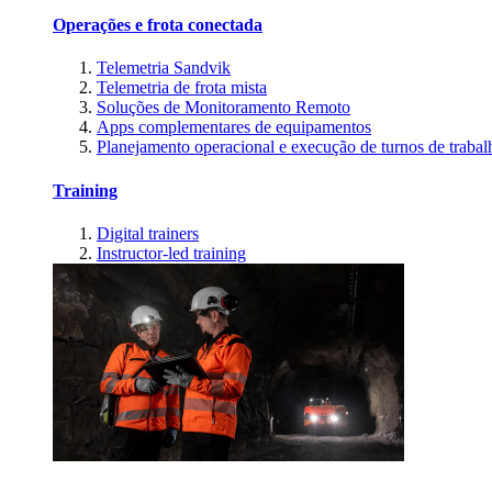
Operações e frota conectada
Telemetria Sandvik
Telemetria de frota mista
Soluções de Monitoramento Remoto
Apps complementares de equipamentos
Planejamento operacional e execução de turnos de trabal
Training
Digital trainers
Instructor-led training