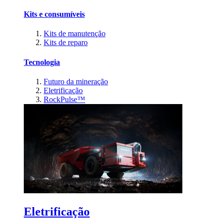
Kits e consumíveis
Kits de manutenção
Kits de reparo
Tecnologia
Futuro da mineração
Eletrificação
RockPulse™
Eletrificação