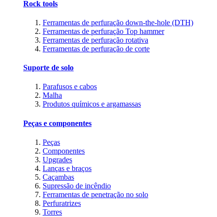
Rock tools
Ferramentas de perfuração down-the-hole (DTH)
Ferramentas de perfuração Top hammer
Ferramentas de perfuração rotativa
Ferramentas de perfuração de corte
Suporte de solo
Parafusos e cabos
Malha
Produtos químicos e argamassas
Peças e componentes
Peças
Componentes
Upgrades
Lanças e braços
Caçambas
Supressão de incêndio
Ferramentas de penetração no solo
Perfuratrizes
Torres