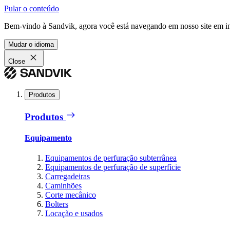
Pular o conteúdo
Bem-vindo à Sandvik, agora você está navegando em nosso site em in
Mudar o idioma
Close
Produtos
Produtos
Equipamento
Equipamentos de perfuração subterrânea
Equipamentos de perfuração de superfície
Carregadeiras
Caminhões
Corte mecânico
Bolters
Locação e usados