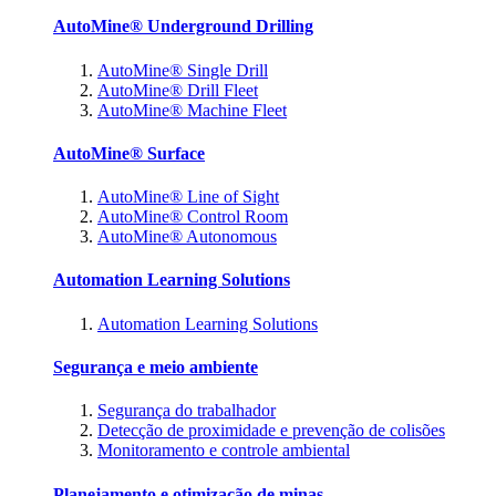
AutoMine® Underground Drilling
AutoMine® Single Drill
AutoMine® Drill Fleet
AutoMine® Machine Fleet
AutoMine® Surface
AutoMine® Line of Sight
AutoMine® Control Room
AutoMine® Autonomous
Automation Learning Solutions
Automation Learning Solutions
Segurança e meio ambiente
Segurança do trabalhador
Detecção de proximidade e prevenção de colisões
Monitoramento e controle ambiental
Planejamento e otimização de minas