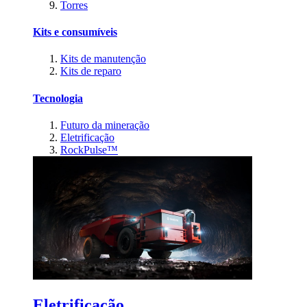
Torres
Kits e consumíveis
Kits de manutenção
Kits de reparo
Tecnologia
Futuro da mineração
Eletrificação
RockPulse™
Eletrificação