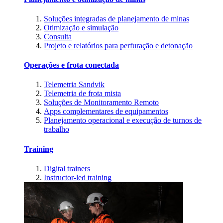
Soluções integradas de planejamento de minas
Otimização e simulação
Consulta
Projeto e relatórios para perfuração e detonação
Operações e frota conectada
Telemetria Sandvik
Telemetria de frota mista
Soluções de Monitoramento Remoto
Apps complementares de equipamentos
Planejamento operacional e execução de turnos de
trabalho
Training
Digital trainers
Instructor-led training