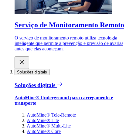
Serviço de Monitoramento Remoto
O serviço de monitoramento remoto utiliza tecnologia
inteligente que permite a prevenção e previsão de avarias
antes que elas aconteçam.
Soluções digitais
Soluções digitais
AutoMine® Underground para carregamento e
transporte
AutoMine® Tele-Remote
AutoMine® Lite
AutoMine® Multi-Lite
AutoMine® Core