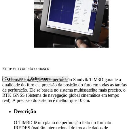
Entre em contato conosco
Contate-nos
Solicite uma cotação
O sistema de navegação de perfuração Sandvik TIM3D garante a
qualidade do furo e a precisão da posição do furo em todas as tarefas
de perfuração. Ele se baseia no sistema multissatélite mais preciso, o
RTK GNSS (Sistema de navegação global cinemática em tempo
real). A precisão do sistema é melhor que 10 cm.
Descrição
O TIM3D lê um plano de perfuração feito no formato
IREDES (padrão internacional de troca de dados de