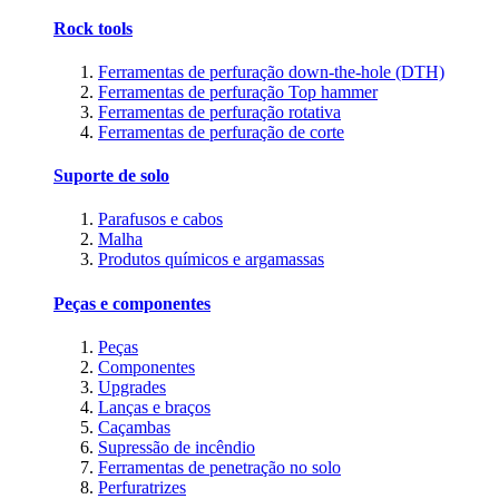
Rock tools
Ferramentas de perfuração down-the-hole (DTH)
Ferramentas de perfuração Top hammer
Ferramentas de perfuração rotativa
Ferramentas de perfuração de corte
Suporte de solo
Parafusos e cabos
Malha
Produtos químicos e argamassas
Peças e componentes
Peças
Componentes
Upgrades
Lanças e braços
Caçambas
Supressão de incêndio
Ferramentas de penetração no solo
Perfuratrizes