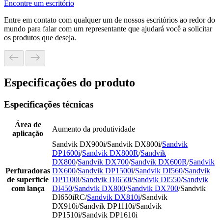
Encontre um escritório
Entre em contato com qualquer um de nossos escritórios ao redor do
mundo para falar com um representante que ajudará você a solicitar
os produtos que deseja.
Especificações do produto
Especificações técnicas
Área de
Aumento da produtividade
aplicação
Sandvik DX900i/Sandvik DX800i/
Sandvik
DP1600i
/
Sandvik DX800R
/
Sandvik
DX800
/
Sandvik DX700
/
Sandvik DX600R
/
Sandvik
Perfuradoras
DX600
/
Sandvik DP1500i
/
Sandvik DI560
/
Sandvik
de superfície
DP1100i
/
Sandvik DI650i
/
Sandvik DI550
/
Sandvik
com lança
DI450
/
Sandvik DX800
/
Sandvik DX700
/Sandvik
DI650iRC/
Sandvik DX810i
/Sandvik
DX910i/Sandvik DP1110i/Sandvik
DP1510i/Sandvik DP1610i