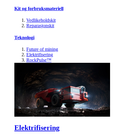
Kit og forbruksmateriell
Vedlikeholdskit
Reparasjonskit
Teknologi
Future of mining
Elektrifisering
RockPulse™
Elektrifisering