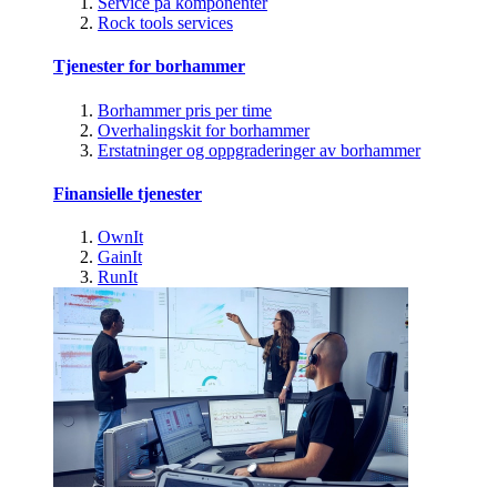
Service på komponenter
Rock tools services
Tjenester for borhammer
Borhammer pris per time
Overhalingskit for borhammer
Erstatninger og oppgraderinger av borhammer
Finansielle tjenester
OwnIt
GainIt
RunIt