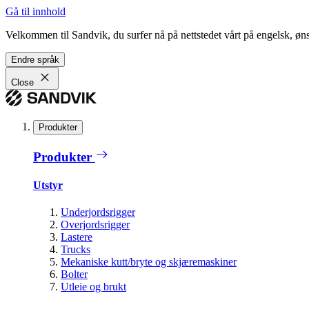
Gå til innhold
Velkommen til Sandvik, du surfer nå på nettstedet vårt på engelsk, ønsk
Endre språk
Close
Produkter
Produkter
Utstyr
Underjordsrigger
Overjordsrigger
Lastere
Trucks
Mekaniske kutt/bryte og skjæremaskiner
Bolter
Utleie og brukt