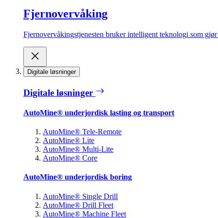
Fjernovervåking
Fjernovervåkingstjenesten bruker intelligent teknologi som gjør d
Digitale løsninger
Digitale løsninger
AutoMine® underjordisk lasting og transport
AutoMine® Tele-Remote
AutoMine® Lite
AutoMine® Multi-Lite
AutoMine® Core
AutoMine® underjordisk boring
AutoMine® Single Drill
AutoMine® Drill Fleet
AutoMine® Machine Fleet