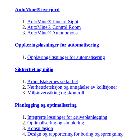
AutoMine® overjord
AutoMine® Line of Sight
AutoMine® Control Room
AutoMine® Autonomous
Opplæringsløsninger for automatisering
Opplæringsløsninger for automatisering
Sikkerhet og miljø
Arbeidstakernes sikkerhet
Nærhetsdeteksjon og unngåelse av kollisjoner
Miljøovervåking og -kontroll
Planlegging og optimalisering
Integrerte løsninger for gruveplanlegging
Optimalisering og simulering
Konsultasjon
Design og rapportering for boring og sprengning