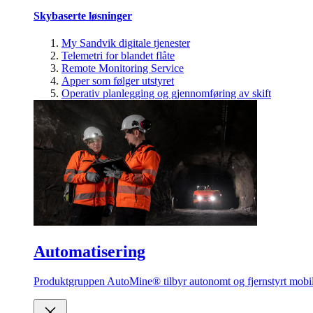
Skybaserte løsninger
My Sandvik digitale tjenester
Telemetri for blandet flåte
Remote Monitoring Service
Apper som følger utstyret
Operativ planlegging og gjennomføring av skift
Automatisering
Produktgruppen AutoMine® tilbyr autonomt og fjernstyrt mobilt 