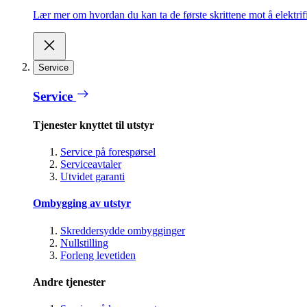
Lær mer om hvordan du kan ta de første skrittene mot å elektrifi
Service
Service
Tjenester knyttet til utstyr
Service på forespørsel
Serviceavtaler
Utvidet garanti
Ombygging av utstyr
Skreddersydde ombygginger
Nullstilling
Forleng levetiden
Andre tjenester