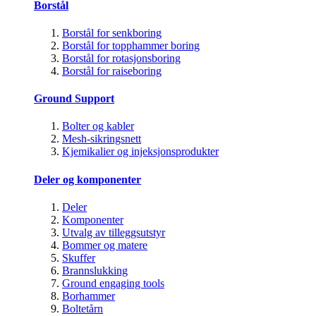
Borstål
Borstål for senkboring
Borstål for topphammer boring
Borstål for rotasjonsboring
Borstål for raiseboring
Ground Support
Bolter og kabler
Mesh-sikringsnett
Kjemikalier og injeksjonsprodukter
Deler og komponenter
Deler
Komponenter
Utvalg av tilleggsutstyr
Bommer og matere
Skuffer
Brannslukking
Ground engaging tools
Borhammer
Boltetårn