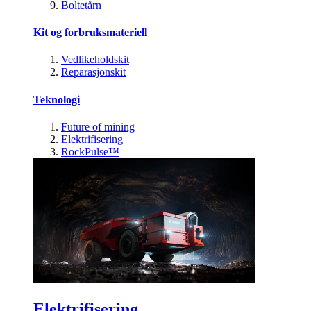
Boltetårn
Kit og forbruksmateriell
Vedlikeholdskit
Reparasjonskit
Teknologi
Future of mining
Elektrifisering
RockPulse™
Elektrifisering