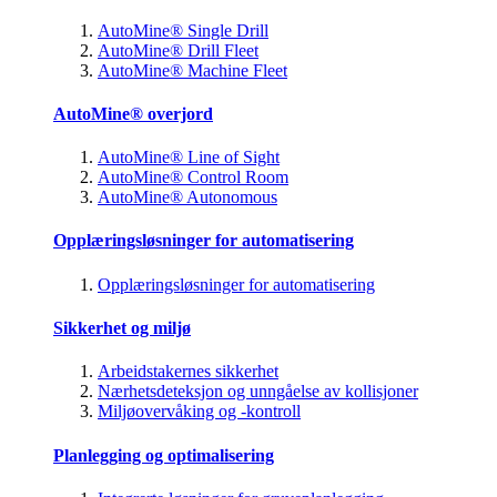
AutoMine® Single Drill
AutoMine® Drill Fleet
AutoMine® Machine Fleet
AutoMine® overjord
AutoMine® Line of Sight
AutoMine® Control Room
AutoMine® Autonomous
Opplæringsløsninger for automatisering
Opplæringsløsninger for automatisering
Sikkerhet og miljø
Arbeidstakernes sikkerhet
Nærhetsdeteksjon og unngåelse av kollisjoner
Miljøovervåking og -kontroll
Planlegging og optimalisering