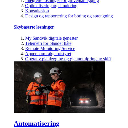
Integrerte løsninger for gruveplanlegging
Optimalisering og simulering
Konsultasjon
Design og rapportering for boring og sprengning
Skybaserte løsninger
My Sandvik digitale tjenester
Telemetri for blandet flåte
Remote Monitoring Service
Apper som følger utstyret
Operativ planlegging og gjennomføring av skift
Automatisering