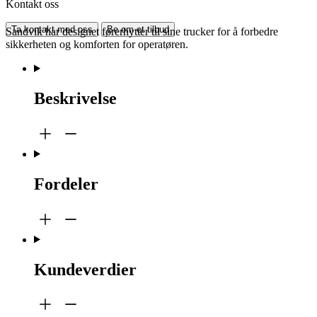
Kontakt oss
Ta kontakt med oss
Be om et tilbud
Sandvik har designet førerhytter til sine trucker for å forbedre
sikkerheten og komforten for operatøren.
Beskrivelse
Fordeler
Kundeverdier