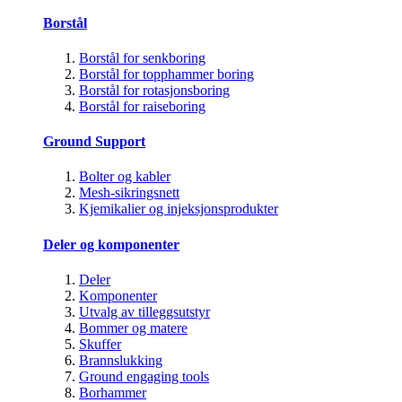
Borstål
Borstål for senkboring
Borstål for topphammer boring
Borstål for rotasjonsboring
Borstål for raiseboring
Ground Support
Bolter og kabler
Mesh-sikringsnett
Kjemikalier og injeksjonsprodukter
Deler og komponenter
Deler
Komponenter
Utvalg av tilleggsutstyr
Bommer og matere
Skuffer
Brannslukking
Ground engaging tools
Borhammer