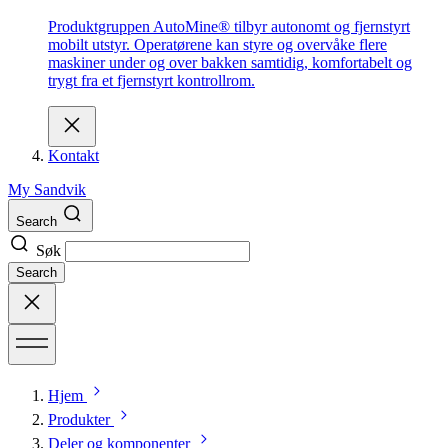
Produktgruppen AutoMine® tilbyr autonomt og fjernstyrt
mobilt utstyr. Operatørene kan styre og overvåke flere
maskiner under og over bakken samtidig, komfortabelt og
trygt fra et fjernstyrt kontrollrom.
Kontakt
My Sandvik
Search
Søk
Search
Hjem
Produkter
Deler og komponenter