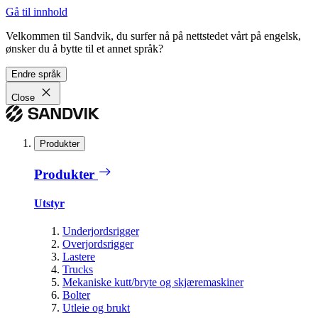
Gå til innhold
Velkommen til Sandvik, du surfer nå på nettstedet vårt på engelsk,
ønsker du å bytte til et annet språk?
Endre språk
Close
Produkter
Produkter
Utstyr
Underjordsrigger
Overjordsrigger
Lastere
Trucks
Mekaniske kutt/bryte og skjæremaskiner
Bolter
Utleie og brukt