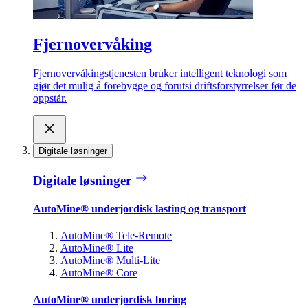
Fjernovervåking
Fjernovervåkingstjenesten bruker intelligent teknologi som
gjør det mulig å forebygge og forutsi driftsforstyrrelser før de
oppstår.
Digitale løsninger
Digitale løsninger
AutoMine® underjordisk lasting og transport
AutoMine® Tele-Remote
AutoMine® Lite
AutoMine® Multi-Lite
AutoMine® Core
AutoMine® underjordisk boring