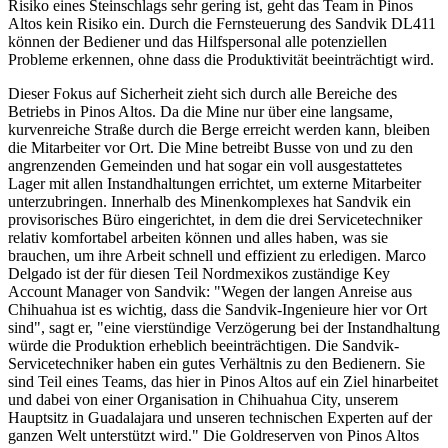
Risiko eines Steinschlags sehr gering ist, geht das Team in Pinos
Altos kein Risiko ein. Durch die Fernsteuerung des Sandvik DL411
können der Bediener und das Hilfspersonal alle potenziellen
Probleme erkennen, ohne dass die Produktivität beeinträchtigt wird.
Dieser Fokus auf Sicherheit zieht sich durch alle Bereiche des
Betriebs in Pinos Altos. Da die Mine nur über eine langsame,
kurvenreiche Straße durch die Berge erreicht werden kann, bleiben
die Mitarbeiter vor Ort. Die Mine betreibt Busse von und zu den
angrenzenden Gemeinden und hat sogar ein voll ausgestattetes
Lager mit allen Instandhaltungen errichtet, um externe Mitarbeiter
unterzubringen. Innerhalb des Minenkomplexes hat Sandvik ein
provisorisches Büro eingerichtet, in dem die drei Servicetechniker
relativ komfortabel arbeiten können und alles haben, was sie
brauchen, um ihre Arbeit schnell und effizient zu erledigen. Marco
Delgado ist der für diesen Teil Nordmexikos zuständige Key
Account Manager von Sandvik: "Wegen der langen Anreise aus
Chihuahua ist es wichtig, dass die Sandvik-Ingenieure hier vor Ort
sind", sagt er, "eine vierstündige Verzögerung bei der Instandhaltung
würde die Produktion erheblich beeinträchtigen. Die Sandvik-
Servicetechniker haben ein gutes Verhältnis zu den Bedienern. Sie
sind Teil eines Teams, das hier in Pinos Altos auf ein Ziel hinarbeitet
und dabei von einer Organisation in Chihuahua City, unserem
Hauptsitz in Guadalajara und unseren technischen Experten auf der
ganzen Welt unterstützt wird." Die Goldreserven von Pinos Altos