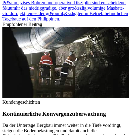
Pr&auml;zises Bohren und operative Disziplin sind entscheidend
f&uuml;r das niedriggradige, aber gro&szlig;volumige Masbate-
Goldprojekt, eines der gr&ouml;&szlig;ten in Betrieb befindlichen
Tagebaue auf den Philippinen.
Empfohlener Beitrag
Kundengeschichten
Kontinuierliche Konvergenzüberwachung
Da der Untertage Bergbau immer weiter in die Tiefe vordringt,
steigen die Bodenbelastungen und damit auch die