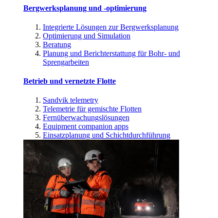
Bergwerksplanung und -optimierung
Integrierte Lösungen zur Bergwerksplanung
Optimierung und Simulation
Beratung
Planung und Berichterstattung für Bohr- und
Sprengarbeiten
Betrieb und vernetzte Flotte
Sandvik telemetry
Telemetrie für gemischte Flotten
Fernüberwachungslösungen
Equipment companion apps
Einsatzplanung und Schichtdurchführung