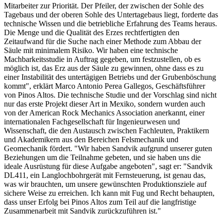
Mitarbeiter zur Priorität. Der Pfeiler, der zwischen der Sohle des
Tagebaus und der oberen Sohle des Untertagebaus liegt, forderte das
technische Wissen und die betriebliche Erfahrung des Teams heraus.
Die Menge und die Qualität des Erzes rechtfertigten den
Zeitaufwand für die Suche nach einer Methode zum Abbau der
Säule mit minimalem Risiko. Wir haben eine technische
Machbarkeitsstudie in Auftrag gegeben, um festzustellen, ob es
möglich ist, das Erz aus der Säule zu gewinnen, ohne dass es zu
einer Instabilität des untertägigen Betriebs und der Grubenböschung
kommt", erklärt Marco Antonio Perea Gallegos, Geschäftsführer
von Pinos Altos. Die technische Studie und der Vorschlag sind nicht
nur das erste Projekt dieser Art in Mexiko, sondern wurden auch
von der American Rock Mechanics Association anerkannt, einer
internationalen Fachgesellschaft für Ingenieurwesen und
Wissenschaft, die den Austausch zwischen Fachleuten, Praktikern
und Akademikern aus den Bereichen Felsmechanik und
Geomechanik fördert. "Wir haben Sandvik aufgrund unserer guten
Beziehungen um die Teilnahme gebeten, und sie haben uns die
ideale Ausrüstung für diese Aufgabe angeboten", sagt er: "Sandvik
DL411, ein Langlochbohrgerät mit Fernsteuerung, ist genau das,
was wir brauchten, um unsere gewünschten Produktionsziele auf
sichere Weise zu erreichen. Ich kann mit Fug und Recht behaupten,
dass unser Erfolg bei Pinos Altos zum Teil auf die langfristige
Zusammenarbeit mit Sandvik zurückzuführen ist."