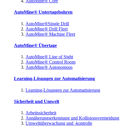
AutoMine® Core
AutoMine® Untertagebohren
AutoMine®Single Drill
AutoMine® Drill Fleet
AutoMine® Machine Fleet
AutoMine® Übertage
AutoMine® Line of Sight
AutoMine® Control Room
AutoMine® Autonomous
Learning-Lösungen zur Automatisierung
Learning-Lösungen zur Automatisierung
Sicherheit und Umwelt
Arbeitssicherheit
Annäherungserkennung und Kollisionsvermeidung
Umweltüberwachung und -kontrolle