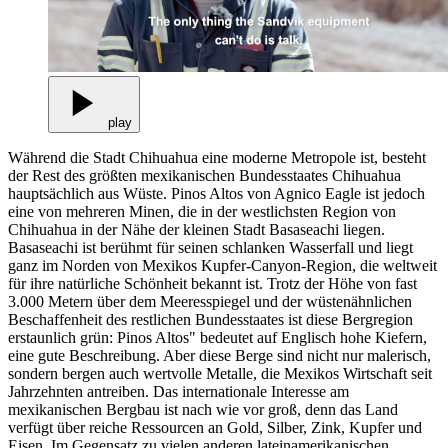
play
Während die Stadt Chihuahua eine moderne Metropole ist, besteht
der Rest des größten mexikanischen Bundesstaates Chihuahua
hauptsächlich aus Wüste. Pinos Altos von Agnico Eagle ist jedoch
eine von mehreren Minen, die in der westlichsten Region von
Chihuahua in der Nähe der kleinen Stadt Basaseachi liegen.
Basaseachi ist berühmt für seinen schlanken Wasserfall und liegt
ganz im Norden von Mexikos Kupfer-Canyon-Region, die weltweit
für ihre natürliche Schönheit bekannt ist. Trotz der Höhe von fast
3.000 Metern über dem Meeresspiegel und der wüstenähnlichen
Beschaffenheit des restlichen Bundesstaates ist diese Bergregion
erstaunlich grün: Pinos Altos" bedeutet auf Englisch hohe Kiefern,
eine gute Beschreibung. Aber diese Berge sind nicht nur malerisch,
sondern bergen auch wertvolle Metalle, die Mexikos Wirtschaft seit
Jahrzehnten antreiben. Das internationale Interesse am
mexikanischen Bergbau ist nach wie vor groß, denn das Land
verfügt über reiche Ressourcen an Gold, Silber, Zink, Kupfer und
Eisen. Im Gegensatz zu vielen anderen lateinamerikanischen