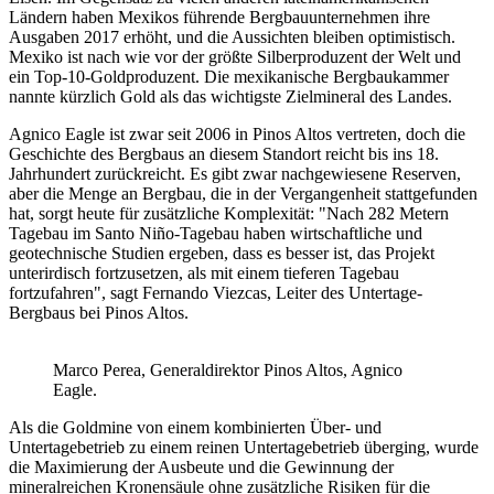
Ländern haben Mexikos führende Bergbauunternehmen ihre
Ausgaben 2017 erhöht, und die Aussichten bleiben optimistisch.
Mexiko ist nach wie vor der größte Silberproduzent der Welt und
ein Top-10-Goldproduzent. Die mexikanische Bergbaukammer
nannte kürzlich Gold als das wichtigste Zielmineral des Landes.
Agnico Eagle ist zwar seit 2006 in Pinos Altos vertreten, doch die
Geschichte des Bergbaus an diesem Standort reicht bis ins 18.
Jahrhundert zurückreicht. Es gibt zwar nachgewiesene Reserven,
aber die Menge an Bergbau, die in der Vergangenheit stattgefunden
hat, sorgt heute für zusätzliche Komplexität: "Nach 282 Metern
Tagebau im Santo Niño-Tagebau haben wirtschaftliche und
geotechnische Studien ergeben, dass es besser ist, das Projekt
unterirdisch fortzusetzen, als mit einem tieferen Tagebau
fortzufahren", sagt Fernando Viezcas, Leiter des Untertage-
Bergbaus bei Pinos Altos.
Marco Perea, Generaldirektor Pinos Altos, Agnico
Eagle.
Als die Goldmine von einem kombinierten Über- und
Untertagebetrieb zu einem reinen Untertagebetrieb überging, wurde
die Maximierung der Ausbeute und die Gewinnung der
mineralreichen Kronensäule ohne zusätzliche Risiken für die