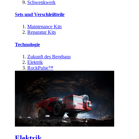
Schwenkwerk
Sets und Verschleißteile
Maintenance Kits
Reparatur Kits
Technologie
Zukunft des Bergbaus
Elektrik
RockPulse™
Elektrik