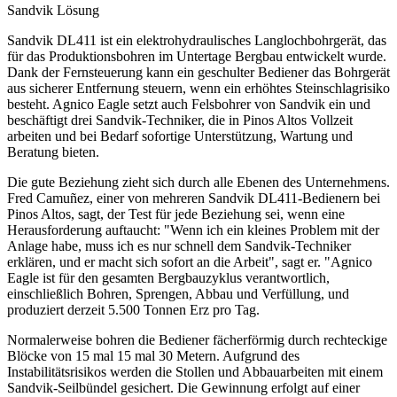
Sandvik Lösung
Sandvik DL411 ist ein elektrohydraulisches Langlochbohrgerät, das
für das Produktionsbohren im Untertage Bergbau entwickelt wurde.
Dank der Fernsteuerung kann ein geschulter Bediener das Bohrgerät
aus sicherer Entfernung steuern, wenn ein erhöhtes Steinschlagrisiko
besteht. Agnico Eagle setzt auch Felsbohrer von Sandvik ein und
beschäftigt drei Sandvik-Techniker, die in Pinos Altos Vollzeit
arbeiten und bei Bedarf sofortige Unterstützung, Wartung und
Beratung bieten.
Die gute Beziehung zieht sich durch alle Ebenen des Unternehmens.
Fred Camuñez, einer von mehreren Sandvik DL411-Bedienern bei
Pinos Altos, sagt, der Test für jede Beziehung sei, wenn eine
Herausforderung auftaucht: "Wenn ich ein kleines Problem mit der
Anlage habe, muss ich es nur schnell dem Sandvik-Techniker
erklären, und er macht sich sofort an die Arbeit", sagt er. "Agnico
Eagle ist für den gesamten Bergbauzyklus verantwortlich,
einschließlich Bohren, Sprengen, Abbau und Verfüllung, und
produziert derzeit 5.500 Tonnen Erz pro Tag.
Normalerweise bohren die Bediener fächerförmig durch rechteckige
Blöcke von 15 mal 15 mal 30 Metern. Aufgrund des
Instabilitätsrisikos werden die Stollen und Abbauarbeiten mit einem
Sandvik-Seilbündel gesichert. Die Gewinnung erfolgt auf einer