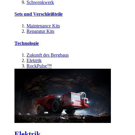
Schwenkwerk
Sets und Verschleißteile
Maintenance Kits
Reparatur Kits
Technologie
Zukunft des Bergbaus
Elektrik
RockPulse™
Elektrik