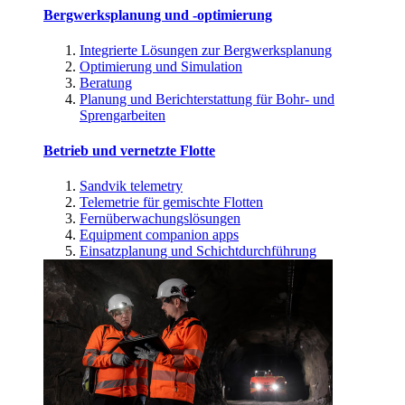
Bergwerksplanung und -optimierung
Integrierte Lösungen zur Bergwerksplanung
Optimierung und Simulation
Beratung
Planung und Berichterstattung für Bohr- und
Sprengarbeiten
Betrieb und vernetzte Flotte
Sandvik telemetry
Telemetrie für gemischte Flotten
Fernüberwachungslösungen
Equipment companion apps
Einsatzplanung und Schichtdurchführung