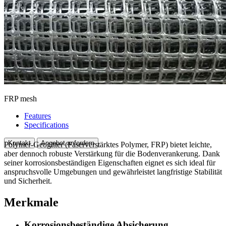
FRP mesh
Features
Specifications
Kontakt
Angebot anfordern
Polymer-Geogitter (Faserverstärktes Polymer, FRP) bietet leichte,
aber dennoch robuste Verstärkung für die Bodenverankerung. Dank
seiner korrosionsbeständigen Eigenschaften eignet es sich ideal für
anspruchsvolle Umgebungen und gewährleistet langfristige Stabilität
und Sicherheit.
Merkmale
Korrosionsbeständige Absicherung