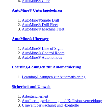
AutoMine® Core
AutoMine® Untertagebohren
AutoMine®Single Drill
AutoMine® Drill Fleet
AutoMine® Machine Fleet
AutoMine® Übertage
AutoMine® Line of Sight
AutoMine® Control Room
AutoMine® Autonomous
Learning-Lösungen zur Automatisierung
Learning-Lösungen zur Automatisierung
Sicherheit und Umwelt
Arbeitssicherheit
Annäherungserkennung und Kollisionsvermeidung
Umweltüberwachung und -kontrolle