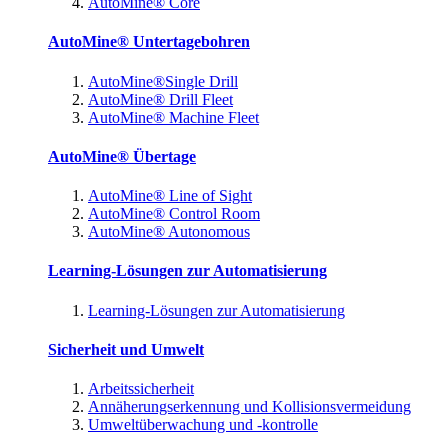
AutoMine® Core
AutoMine® Untertagebohren
AutoMine®Single Drill
AutoMine® Drill Fleet
AutoMine® Machine Fleet
AutoMine® Übertage
AutoMine® Line of Sight
AutoMine® Control Room
AutoMine® Autonomous
Learning-Lösungen zur Automatisierung
Learning-Lösungen zur Automatisierung
Sicherheit und Umwelt
Arbeitssicherheit
Annäherungserkennung und Kollisionsvermeidung
Umweltüberwachung und -kontrolle