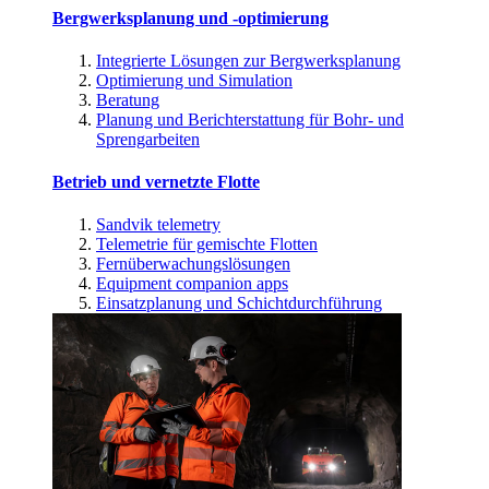
Bergwerksplanung und -optimierung
Integrierte Lösungen zur Bergwerksplanung
Optimierung und Simulation
Beratung
Planung und Berichterstattung für Bohr- und
Sprengarbeiten
Betrieb und vernetzte Flotte
Sandvik telemetry
Telemetrie für gemischte Flotten
Fernüberwachungslösungen
Equipment companion apps
Einsatzplanung und Schichtdurchführung