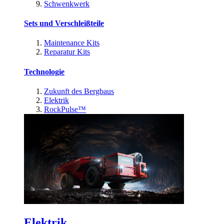
Schwenkwerk
Sets und Verschleißteile
Maintenance Kits
Reparatur Kits
Technologie
Zukunft des Bergbaus
Elektrik
RockPulse™
Elektrik