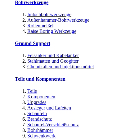
Bohrwerkzeuge
Imlochbohrwerkzeuge
Außenhammer-Bohrwerkzeuge
Rollenmeißel
Raise Boring Werkzeuge
Ground Support
Felsanker und Kabelanker
Stahlmatten und Geogitter
Chemikalien und Injektionsmörtel
Teile und Komponenten
Teile
Komponenten
Upgrades
Ausleger und Lafetten
Schaufeln
Brandschutz
Schaufel-Verschleißschutz
Bohrhämmer
Schwenkwerk