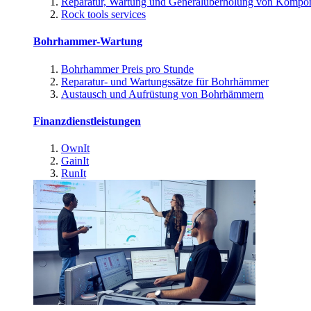
Reparatur, Wartung und Generalüberholung von Kompo
Rock tools services
Bohrhammer-Wartung
Bohrhammer Preis pro Stunde
Reparatur- und Wartungssätze für Bohrhämmer
Austausch und Aufrüstung von Bohrhämmern
Finanzdienstleistungen
OwnIt
GainIt
RunIt