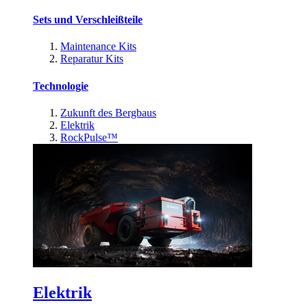
Sets und Verschleißteile
Maintenance Kits
Reparatur Kits
Technologie
Zukunft des Bergbaus
Elektrik
RockPulse™
Elektrik