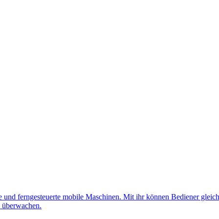
nd ferngesteuerte mobile Maschinen. Mit ihr können Bediener gleichz
d überwachen.