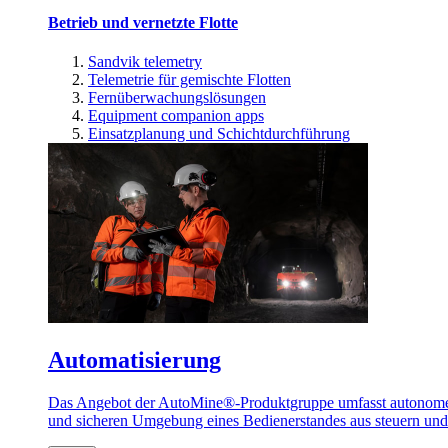
Betrieb und vernetzte Flotte
Sandvik telemetry
Telemetrie für gemischte Flotten
Fernüberwachungslösungen
Equipment companion apps
Einsatzplanung und Schichtdurchführung
Automatisierung
Das Angebot der AutoMine®-Produktgruppe umfasst autonome u
und sicheren Umgebung eines Bedienerstandes aus steuern un