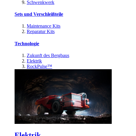
Schwenkwerk
Sets und Verschleißteile
Maintenance Kits
Reparatur Kits
Technologie
Zukunft des Bergbaus
Elektrik
RockPulse™
Elektrik