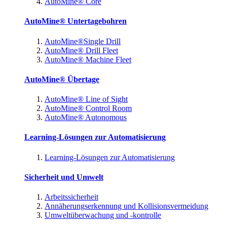
AutoMine® Core
AutoMine® Untertagebohren
AutoMine®Single Drill
AutoMine® Drill Fleet
AutoMine® Machine Fleet
AutoMine® Übertage
AutoMine® Line of Sight
AutoMine® Control Room
AutoMine® Autonomous
Learning-Lösungen zur Automatisierung
Learning-Lösungen zur Automatisierung
Sicherheit und Umwelt
Arbeitssicherheit
Annäherungserkennung und Kollisionsvermeidung
Umweltüberwachung und -kontrolle