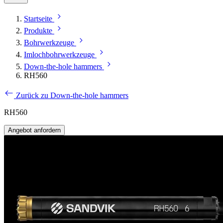
Startseite
Produkte
Bohrwerkzeuge
Imlochbohrwerkzeuge
Down-the-hole hammers
RH560
Zurück zu Down-the-hole hammers
RH560
Angebot anfordern