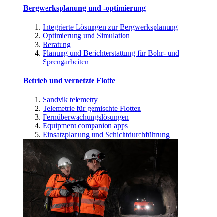
Bergwerksplanung und -optimierung
Integrierte Lösungen zur Bergwerksplanung
Optimierung und Simulation
Beratung
Planung und Berichterstattung für Bohr- und
Sprengarbeiten
Betrieb und vernetzte Flotte
Sandvik telemetry
Telemetrie für gemischte Flotten
Fernüberwachungslösungen
Equipment companion apps
Einsatzplanung und Schichtdurchführung