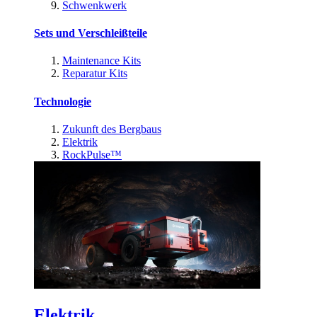
Schwenkwerk
Sets und Verschleißteile
Maintenance Kits
Reparatur Kits
Technologie
Zukunft des Bergbaus
Elektrik
RockPulse™
Elektrik