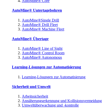
AutoMine® Core
AutoMine® Untertagebohren
AutoMine®Single Drill
AutoMine® Drill Fleet
AutoMine® Machine Fleet
AutoMine® Übertage
AutoMine® Line of Sight
AutoMine® Control Room
AutoMine® Autonomous
Learning-Lösungen zur Automatisierung
Learning-Lösungen zur Automatisierung
Sicherheit und Umwelt
Arbeitssicherheit
Annäherungserkennung und Kollisionsvermeidung
Umweltüberwachung und -kontrolle