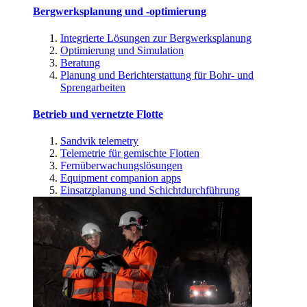
Bergwerksplanung und -optimierung
Integrierte Lösungen zur Bergwerksplanung
Optimierung und Simulation
Beratung
Planung und Berichterstattung für Bohr- und
Sprengarbeiten
Betrieb und vernetzte Flotte
Sandvik telemetry
Telemetrie für gemischte Flotten
Fernüberwachungslösungen
Equipment companion apps
Einsatzplanung und Schichtdurchführung