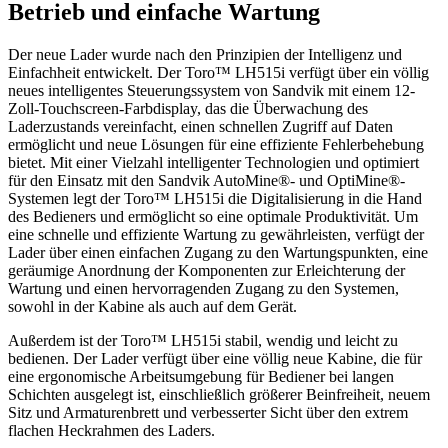
Betrieb und einfache Wartung
Der neue Lader wurde nach den Prinzipien der Intelligenz und
Einfachheit entwickelt. Der Toro™ LH515i verfügt über ein völlig
neues intelligentes Steuerungssystem von Sandvik mit einem 12-
Zoll-Touchscreen-Farbdisplay, das die Überwachung des
Laderzustands vereinfacht, einen schnellen Zugriff auf Daten
ermöglicht und neue Lösungen für eine effiziente Fehlerbehebung
bietet. Mit einer Vielzahl intelligenter Technologien und optimiert
für den Einsatz mit den Sandvik AutoMine®- und OptiMine®-
Systemen legt der Toro™ LH515i die Digitalisierung in die Hand
des Bedieners und ermöglicht so eine optimale Produktivität. Um
eine schnelle und effiziente Wartung zu gewährleisten, verfügt der
Lader über einen einfachen Zugang zu den Wartungspunkten, eine
geräumige Anordnung der Komponenten zur Erleichterung der
Wartung und einen hervorragenden Zugang zu den Systemen,
sowohl in der Kabine als auch auf dem Gerät.
Außerdem ist der Toro™ LH515i stabil, wendig und leicht zu
bedienen. Der Lader verfügt über eine völlig neue Kabine, die für
eine ergonomische Arbeitsumgebung für Bediener bei langen
Schichten ausgelegt ist, einschließlich größerer Beinfreiheit, neuem
Sitz und Armaturenbrett und verbesserter Sicht über den extrem
flachen Heckrahmen des Laders.