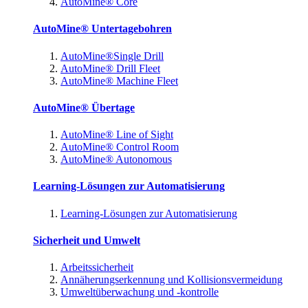
AutoMine® Core
AutoMine® Untertagebohren
AutoMine®Single Drill
AutoMine® Drill Fleet
AutoMine® Machine Fleet
AutoMine® Übertage
AutoMine® Line of Sight
AutoMine® Control Room
AutoMine® Autonomous
Learning-Lösungen zur Automatisierung
Learning-Lösungen zur Automatisierung
Sicherheit und Umwelt
Arbeitssicherheit
Annäherungserkennung und Kollisionsvermeidung
Umweltüberwachung und -kontrolle