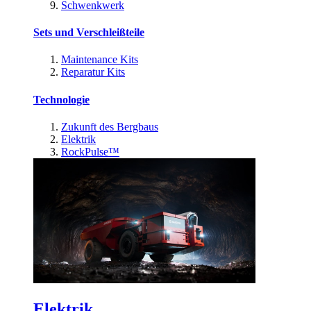
Schwenkwerk
Sets und Verschleißteile
Maintenance Kits
Reparatur Kits
Technologie
Zukunft des Bergbaus
Elektrik
RockPulse™
Elektrik