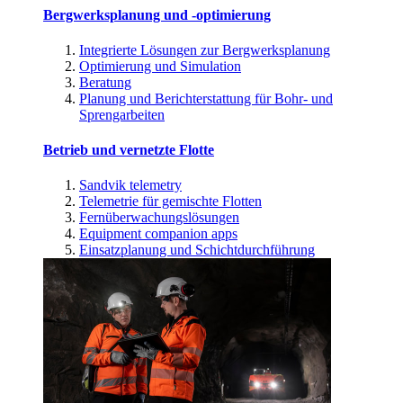
Bergwerksplanung und -optimierung
Integrierte Lösungen zur Bergwerksplanung
Optimierung und Simulation
Beratung
Planung und Berichterstattung für Bohr- und
Sprengarbeiten
Betrieb und vernetzte Flotte
Sandvik telemetry
Telemetrie für gemischte Flotten
Fernüberwachungslösungen
Equipment companion apps
Einsatzplanung und Schichtdurchführung