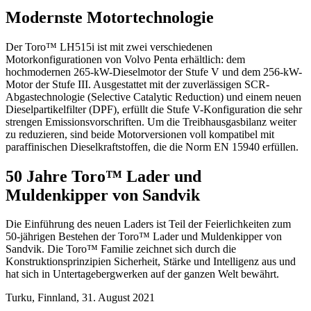
Modernste Motortechnologie
Der Toro™ LH515i ist mit zwei verschiedenen
Motorkonfigurationen von Volvo Penta erhältlich: dem
hochmodernen 265-kW-Dieselmotor der Stufe V und dem 256-kW-
Motor der Stufe III. Ausgestattet mit der zuverlässigen SCR-
Abgastechnologie (Selective Catalytic Reduction) und einem neuen
Dieselpartikelfilter (DPF), erfüllt die Stufe V-Konfiguration die sehr
strengen Emissionsvorschriften. Um die Treibhausgasbilanz weiter
zu reduzieren, sind beide Motorversionen voll kompatibel mit
paraffinischen Dieselkraftstoffen, die die Norm EN 15940 erfüllen.
50 Jahre Toro™ Lader und
Muldenkipper von Sandvik
Die Einführung des neuen Laders ist Teil der Feierlichkeiten zum
50-jährigen Bestehen der Toro™ Lader und Muldenkipper von
Sandvik. Die Toro™ Familie zeichnet sich durch die
Konstruktionsprinzipien Sicherheit, Stärke und Intelligenz aus und
hat sich in Untertagebergwerken auf der ganzen Welt bewährt.
Turku, Finnland, 31. August 2021