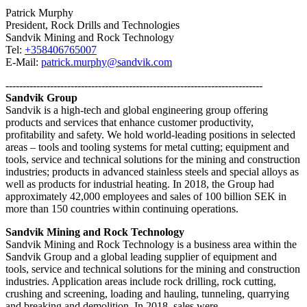
Patrick Murphy
President, Rock Drills and Technologies
Sandvik Mining and Rock Technology
Tel:
+358406765007
E-Mail:
patrick.murphy@sandvik.com
---------------------------------------------------------------------------
Sandvik Group
Sandvik is a high-tech and global engineering group offering
products and services that enhance customer productivity,
profitability and safety. We hold world-leading positions in selected
areas – tools and tooling systems for metal cutting; equipment and
tools, service and technical solutions for the mining and construction
industries; products in advanced stainless steels and special alloys as
well as products for industrial heating. In 2018, the Group had
approximately 42,000 employees and sales of 100 billion SEK in
more than 150 countries within continuing operations.
Sandvik Mining and Rock Technology
Sandvik Mining and Rock Technology is a business area within the
Sandvik Group and a global leading supplier of equipment and
tools, service and technical solutions for the mining and construction
industries. Application areas include rock drilling, rock cutting,
crushing and screening, loading and hauling, tunneling, quarrying
and breaking and demolition. In 2018, sales were