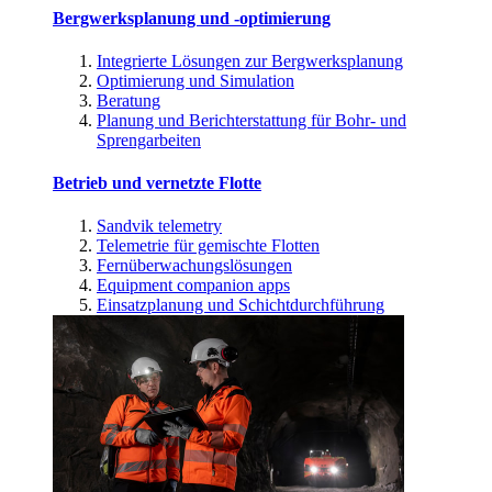
Bergwerksplanung und -optimierung
Integrierte Lösungen zur Bergwerksplanung
Optimierung und Simulation
Beratung
Planung und Berichterstattung für Bohr- und
Sprengarbeiten
Betrieb und vernetzte Flotte
Sandvik telemetry
Telemetrie für gemischte Flotten
Fernüberwachungslösungen
Equipment companion apps
Einsatzplanung und Schichtdurchführung