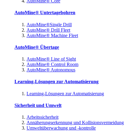
AutoMine® Core
AutoMine® Untertagebohren
AutoMine®Single Drill
AutoMine® Drill Fleet
AutoMine® Machine Fleet
AutoMine® Übertage
AutoMine® Line of Sight
AutoMine® Control Room
AutoMine® Autonomous
Learning-Lösungen zur Automatisierung
Learning-Lösungen zur Automatisierung
Sicherheit und Umwelt
Arbeitssicherheit
Annäherungserkennung und Kollisionsvermeidung
Umweltüberwachung und -kontrolle