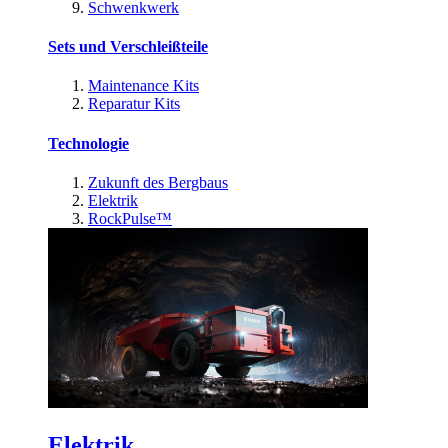
Schwenkwerk
Sets und Verschleißteile
Maintenance Kits
Reparatur Kits
Technologie
Zukunft des Bergbaus
Elektrik
RockPulse™
Elektrik