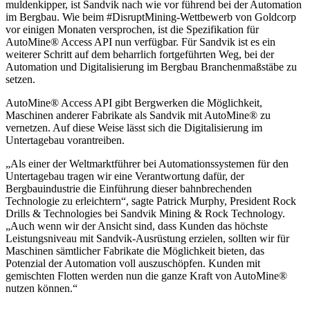
muldenkipper, ist Sandvik nach wie vor führend bei der Automation
im Bergbau. Wie beim #DisruptMining-Wettbewerb von Goldcorp
vor einigen Monaten versprochen, ist die Spezifikation für
AutoMine® Access API nun verfügbar. Für Sandvik ist es ein
weiterer Schritt auf dem beharrlich fortgeführten Weg, bei der
Automation und Digitalisierung im Bergbau Branchenmaßstäbe zu
setzen.
AutoMine® Access API gibt Bergwerken die Möglichkeit,
Maschinen anderer Fabrikate als Sandvik mit AutoMine® zu
vernetzen. Auf diese Weise lässt sich die Digitalisierung im
Untertagebau vorantreiben.
„Als einer der Weltmarktführer bei Automationssystemen für den
Untertagebau tragen wir eine Verantwortung dafür, der
Bergbauindustrie die Einführung dieser bahnbrechenden
Technologie zu erleichtern“, sagte Patrick Murphy, President Rock
Drills & Technologies bei Sandvik Mining & Rock Technology.
„Auch wenn wir der Ansicht sind, dass Kunden das höchste
Leistungsniveau mit Sandvik-Ausrüstung erzielen, sollten wir für
Maschinen sämtlicher Fabrikate die Möglichkeit bieten, das
Potenzial der Automation voll auszuschöpfen. Kunden mit
gemischten Flotten werden nun die ganze Kraft von AutoMine®
nutzen können.“