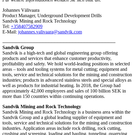
Johannes Välivaara
Product Manager, Underground Development Drills
Sandvik Mining and Rock Technology
Tel:
+358407582909
E-Mail:
johannes.valivaara@sandvik.com
---------------------------------------------------------------------------
Sandvik Group
Sandvik is a high-tech and global engineering group offering
products and services that enhance customer productivity,
profitability and safety. We hold world-leading positions in selected
areas – tools and tooling systems for metal cutting; equipment and
tools, service and technical solutions for the mining and construction
industries; products in advanced stainless steels and special alloys as
well as products for industrial heating. In 2018, the Group had
approximately 42,000 employees and sales of 100 billion SEK in
more than 150 countries within continuing operations.
Sandvik Mining and Rock Technology
Sandvik Mining and Rock Technology is a business area within the
Sandvik Group and a global leading supplier of equipment and
tools, service and technical solutions for the mining and construction
industries. Application areas include rock drilling, rock cutting,
crushing and screening, loading and hauling, tunneling, quarrying