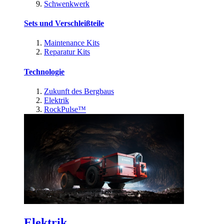
Schwenkwerk
Sets und Verschleißteile
Maintenance Kits
Reparatur Kits
Technologie
Zukunft des Bergbaus
Elektrik
RockPulse™
Elektrik