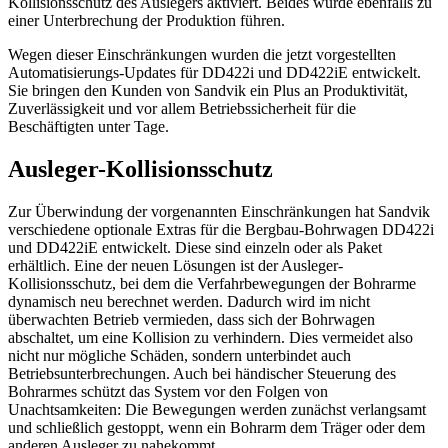
Kollisionsschutz des Auslegers aktiviert. Beides würde ebenfalls zu
einer Unterbrechung der Produktion führen.
Wegen dieser Einschränkungen wurden die jetzt vorgestellten
Automatisierungs-Updates für DD422i und DD422iE entwickelt.
Sie bringen den Kunden von Sandvik ein Plus an Produktivität,
Zuverlässigkeit und vor allem Betriebssicherheit für die
Beschäftigten unter Tage.
Ausleger-Kollisionsschutz
Zur Überwindung der vorgenannten Einschränkungen hat Sandvik
verschiedene optionale Extras für die Bergbau-Bohrwagen DD422i
und DD422iE entwickelt. Diese sind einzeln oder als Paket
erhältlich. Eine der neuen Lösungen ist der Ausleger-
Kollisionsschutz, bei dem die Verfahrbewegungen der Bohrarme
dynamisch neu berechnet werden. Dadurch wird im nicht
überwachten Betrieb vermieden, dass sich der Bohrwagen
abschaltet, um eine Kollision zu verhindern. Dies vermeidet also
nicht nur mögliche Schäden, sondern unterbindet auch
Betriebsunterbrechungen. Auch bei händischer Steuerung des
Bohrarmes schützt das System vor den Folgen von
Unachtsamkeiten: Die Bewegungen werden zunächst verlangsamt
und schließlich gestoppt, wenn ein Bohrarm dem Träger oder dem
anderen Ausleger zu nahekommt.