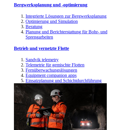
Bergwerksplanung und -optimierung
Integrierte Lösungen zur Bergwerksplanung
Optimierung und Simulation
Beratung
Planung und Berichterstattung für Bohr- und
Sprengarbeiten
Betrieb und vernetzte Flotte
Sandvik telemetry
Telemetrie für gemischte Flotten
Fernüberwachungslösungen
Equipment companion apps
Einsatzplanung und Schichtdurchführung