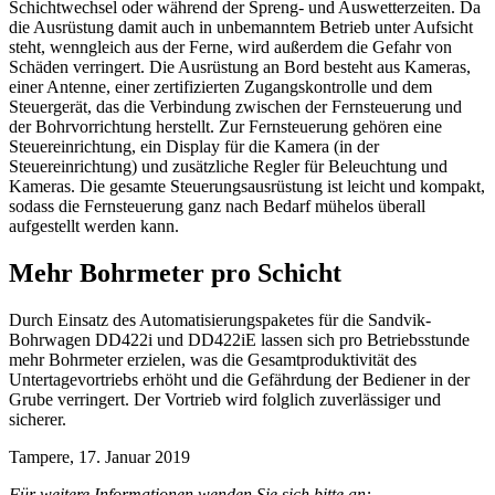
Schichtwechsel oder während der Spreng- und Auswetterzeiten. Da
die Ausrüstung damit auch in unbemanntem Betrieb unter Aufsicht
steht, wenngleich aus der Ferne, wird außerdem die Gefahr von
Schäden verringert. Die Ausrüstung an Bord besteht aus Kameras,
einer Antenne, einer zertifizierten Zugangskontrolle und dem
Steuergerät, das die Verbindung zwischen der Fernsteuerung und
der Bohrvorrichtung herstellt. Zur Fernsteuerung gehören eine
Steuereinrichtung, ein Display für die Kamera (in der
Steuereinrichtung) und zusätzliche Regler für Beleuchtung und
Kameras. Die gesamte Steuerungsausrüstung ist leicht und kompakt,
sodass die Fernsteuerung ganz nach Bedarf mühelos überall
aufgestellt werden kann.
Mehr Bohrmeter pro Schicht
Durch Einsatz des Automatisierungspaketes für die Sandvik-
Bohrwagen DD422i und DD422iE lassen sich pro Betriebsstunde
mehr Bohrmeter erzielen, was die Gesamtproduktivität des
Untertagevortriebs erhöht und die Gefährdung der Bediener in der
Grube verringert. Der Vortrieb wird folglich zuverlässiger und
sicherer.
Tampere, 17. Januar 2019
Für weitere Informationen wenden Sie sich bitte an: