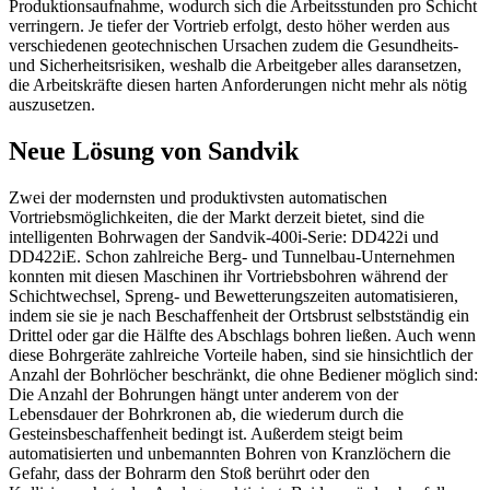
Produktionsaufnahme, wodurch sich die Arbeitsstunden pro Schicht
verringern. Je tiefer der Vortrieb erfolgt, desto höher werden aus
verschiedenen geotechnischen Ursachen zudem die Gesundheits-
und Sicherheitsrisiken, weshalb die Arbeitgeber alles daransetzen,
die Arbeitskräfte diesen harten Anforderungen nicht mehr als nötig
auszusetzen.
Neue Lösung von Sandvik
Zwei der modernsten und produktivsten automatischen
Vortriebsmöglichkeiten, die der Markt derzeit bietet, sind die
intelligenten Bohrwagen der Sandvik-400i-Serie: DD422i und
DD422iE. Schon zahlreiche Berg- und Tunnelbau-Unternehmen
konnten mit diesen Maschinen ihr Vortriebsbohren während der
Schichtwechsel, Spreng- und Bewetterungszeiten automatisieren,
indem sie sie je nach Beschaffenheit der Ortsbrust selbstständig ein
Drittel oder gar die Hälfte des Abschlags bohren ließen. Auch wenn
diese Bohrgeräte zahlreiche Vorteile haben, sind sie hinsichtlich der
Anzahl der Bohrlöcher beschränkt, die ohne Bediener möglich sind:
Die Anzahl der Bohrungen hängt unter anderem von der
Lebensdauer der Bohrkronen ab, die wiederum durch die
Gesteinsbeschaffenheit bedingt ist. Außerdem steigt beim
automatisierten und unbemannten Bohren von Kranzlöchern die
Gefahr, dass der Bohrarm den Stoß berührt oder den