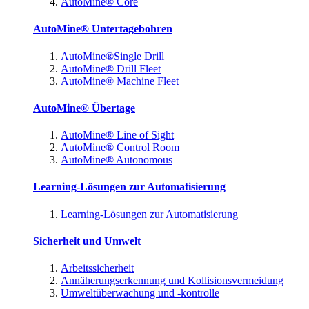
AutoMine® Core
AutoMine® Untertagebohren
AutoMine®Single Drill
AutoMine® Drill Fleet
AutoMine® Machine Fleet
AutoMine® Übertage
AutoMine® Line of Sight
AutoMine® Control Room
AutoMine® Autonomous
Learning-Lösungen zur Automatisierung
Learning-Lösungen zur Automatisierung
Sicherheit und Umwelt
Arbeitssicherheit
Annäherungserkennung und Kollisionsvermeidung
Umweltüberwachung und -kontrolle