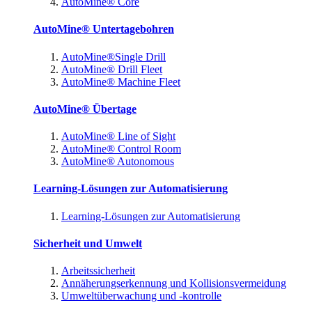
AutoMine® Core
AutoMine® Untertagebohren
AutoMine®Single Drill
AutoMine® Drill Fleet
AutoMine® Machine Fleet
AutoMine® Übertage
AutoMine® Line of Sight
AutoMine® Control Room
AutoMine® Autonomous
Learning-Lösungen zur Automatisierung
Learning-Lösungen zur Automatisierung
Sicherheit und Umwelt
Arbeitssicherheit
Annäherungserkennung und Kollisionsvermeidung
Umweltüberwachung und -kontrolle