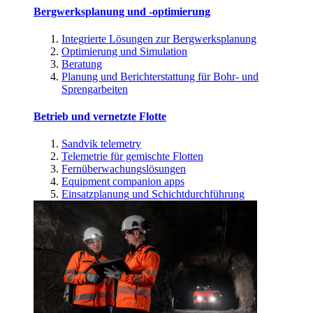
Bergwerksplanung und -optimierung
Integrierte Lösungen zur Bergwerksplanung
Optimierung und Simulation
Beratung
Planung und Berichterstattung für Bohr- und
Sprengarbeiten
Betrieb und vernetzte Flotte
Sandvik telemetry
Telemetrie für gemischte Flotten
Fernüberwachungslösungen
Equipment companion apps
Einsatzplanung und Schichtdurchführung