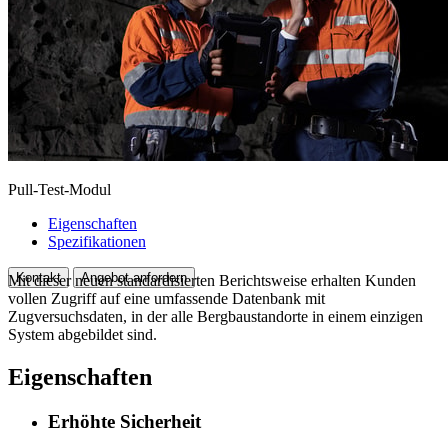
Pull-Test-Modul
Eigenschaften
Spezifikationen
Kontakt
Angebot anfordern
Mit dieser neuen standardisierten Berichtsweise erhalten Kunden
vollen Zugriff auf eine umfassende Datenbank mit
Zugversuchsdaten, in der alle Bergbaustandorte in einem einzigen
System abgebildet sind.
Eigenschaften
Erhöhte Sicherheit