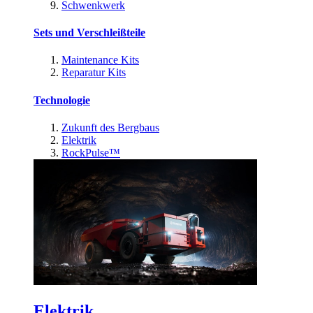
Schwenkwerk
Sets und Verschleißteile
Maintenance Kits
Reparatur Kits
Technologie
Zukunft des Bergbaus
Elektrik
RockPulse™
Elektrik