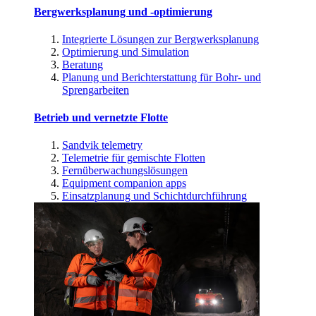
Bergwerksplanung und -optimierung
Integrierte Lösungen zur Bergwerksplanung
Optimierung und Simulation
Beratung
Planung und Berichterstattung für Bohr- und
Sprengarbeiten
Betrieb und vernetzte Flotte
Sandvik telemetry
Telemetrie für gemischte Flotten
Fernüberwachungslösungen
Equipment companion apps
Einsatzplanung und Schichtdurchführung