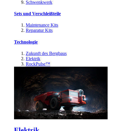
Schwenkwerk
Sets und Verschleißteile
Maintenance Kits
Reparatur Kits
Technologie
Zukunft des Bergbaus
Elektrik
RockPulse™
Elektrik