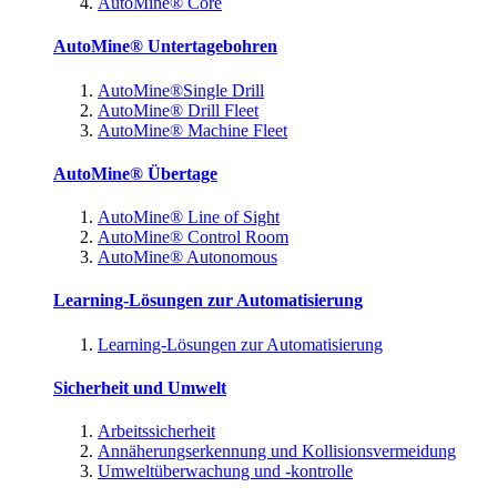
AutoMine® Core
AutoMine® Untertagebohren
AutoMine®Single Drill
AutoMine® Drill Fleet
AutoMine® Machine Fleet
AutoMine® Übertage
AutoMine® Line of Sight
AutoMine® Control Room
AutoMine® Autonomous
Learning-Lösungen zur Automatisierung
Learning-Lösungen zur Automatisierung
Sicherheit und Umwelt
Arbeitssicherheit
Annäherungserkennung und Kollisionsvermeidung
Umweltüberwachung und -kontrolle