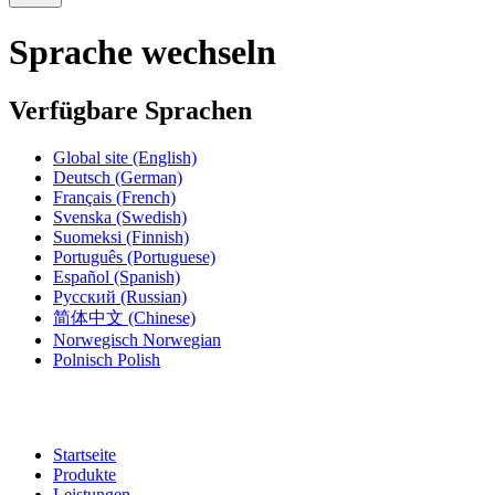
Sprache wechseln
Verfügbare Sprachen
Global site
(English)
Deutsch
(German)
Français
(French)
Svenska
(Swedish)
Suomeksi
(Finnish)
Português
(Portuguese)
Español
(Spanish)
Русский
(Russian)
简体中文
(Chinese)
Norwegisch
Norwegian
Polnisch
Polish
Startseite
Produkte
Leistungen