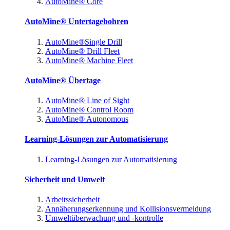
AutoMine® Core
AutoMine® Untertagebohren
AutoMine®Single Drill
AutoMine® Drill Fleet
AutoMine® Machine Fleet
AutoMine® Übertage
AutoMine® Line of Sight
AutoMine® Control Room
AutoMine® Autonomous
Learning-Lösungen zur Automatisierung
Learning-Lösungen zur Automatisierung
Sicherheit und Umwelt
Arbeitssicherheit
Annäherungserkennung und Kollisionsvermeidung
Umweltüberwachung und -kontrolle