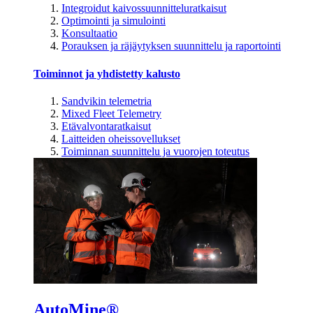
Integroidut kaivossuunnitteluratkaisut
Optimointi ja simulointi
Konsultaatio
Porauksen ja räjäytyksen suunnittelu ja raportointi
Toiminnot ja yhdistetty kalusto
Sandvikin telemetria
Mixed Fleet Telemetry
Etävalvontaratkaisut
Laitteiden oheissovellukset
Toiminnan suunnittelu ja vuorojen toteutus
AutoMine®