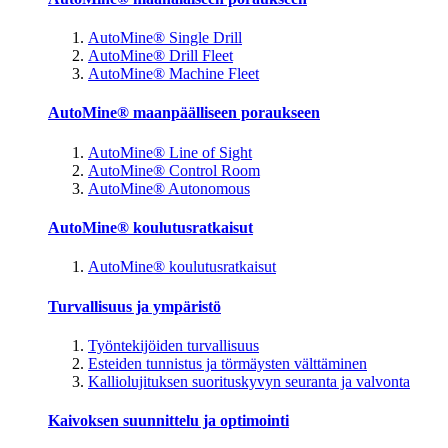
AutoMine® Single Drill
AutoMine® Drill Fleet
AutoMine® Machine Fleet
AutoMine® maanpäälliseen poraukseen
AutoMine® Line of Sight
AutoMine® Control Room
AutoMine® Autonomous
AutoMine® koulutusratkaisut
AutoMine® koulutusratkaisut
Turvallisuus ja ympäristö
Työntekijöiden turvallisuus
Esteiden tunnistus ja törmäysten välttäminen
Kalliolujituksen suorituskyvyn seuranta ja valvonta
Kaivoksen suunnittelu ja optimointi