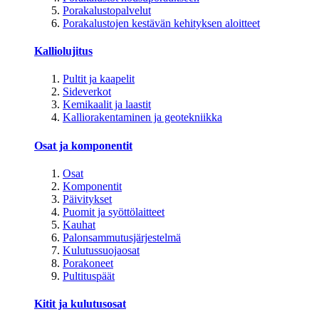
Porakalustopalvelut
Porakalustojen kestävän kehityksen aloitteet
Kalliolujitus
Pultit ja kaapelit
Sideverkot
Kemikaalit ja laastit
Kalliorakentaminen ja geotekniikka
Osat ja komponentit
Osat
Komponentit
Päivitykset
Puomit ja syöttölaitteet
Kauhat
Palonsammutusjärjestelmä
Kulutussuojaosat
Porakoneet
Pultituspäät
Kitit ja kulutusosat