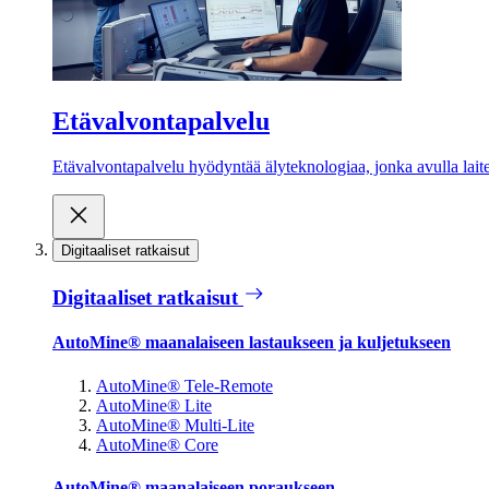
Etävalvontapalvelu
Etävalvontapalvelu hyödyntää älyteknologiaa, jonka avulla laite
Digitaaliset ratkaisut
Digitaaliset ratkaisut
AutoMine® maanalaiseen lastaukseen ja kuljetukseen
AutoMine® Tele-Remote
AutoMine® Lite
AutoMine® Multi-Lite
AutoMine® Core
AutoMine® maanalaiseen poraukseen