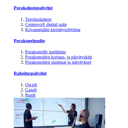
Porakalustopalvelut
Teroituslaitteet
Centrevo® digital suite
Kovametallin kierrätysohjelma
Porakonehuolto
Porakoneille tuntihinta
Porakoneiden korjaus- ja päivityskitit
Porakoneiden uusinnat ja päivitykset
Rahoituspalvelut
OwnIt
GainIt
RunIt