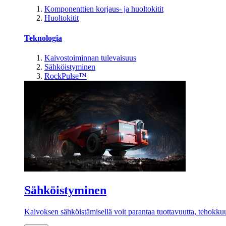
Komponenttien korjaus- ja huoltokitit
Huoltokitit
Teknologia
Kaivostoiminnan tulevaisuus
Sähköistyminen
RockPulse™
Sähköistyminen
Kaivoksen sähköistämisellä voit parantaa tuottavuutta, tehokkuutt