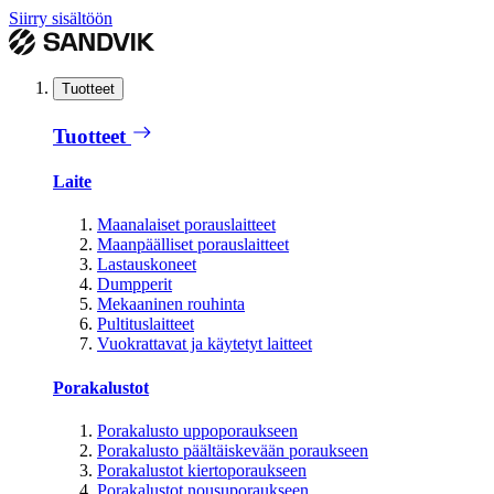
Siirry sisältöön
Tuotteet
Tuotteet
Laite
Maanalaiset porauslaitteet
Maanpäälliset porauslaitteet
Lastauskoneet
Dumpperit
Mekaaninen rouhinta
Pultituslaitteet
Vuokrattavat ja käytetyt laitteet
Porakalustot
Porakalusto uppoporaukseen
Porakalusto päältäiskevään poraukseen
Porakalustot kiertoporaukseen
Porakalustot nousuporaukseen