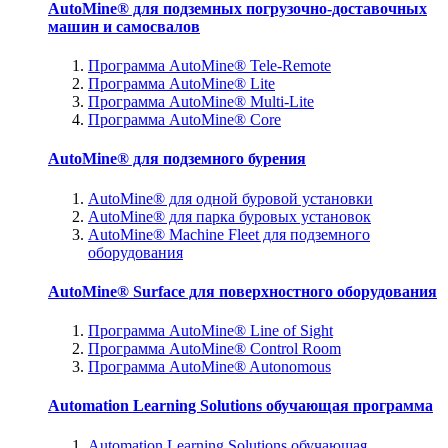
AutoMine® для подземных погрузочно-доставочных
машин и самосвалов
Программа AutoMine® Tele-Remote
Программа AutoMine® Lite
Программа AutoMine® Multi-Lite
Программа AutoMine® Core
AutoMine® для подземного бурения
AutoMine® для одной буровой установки
AutoMine® для парка буровых установок
AutoMine® Machine Fleet для подземного
оборудования
AutoMine® Surface для поверхностного оборудования
Программа AutoMine® Line of Sight
Программа AutoMine® Control Room
Программа AutoMine® Autonomous
Automation Learning Solutions обучающая программа
Automation Learning Solutions обучающая