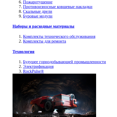
Пожаротушение
Противоизносные ковшевые накладки
Скальные дрели
Буровые модули
Наборы и расходные материалы
Комплекты технического обслуживания
Комплекты для ремонта
Технология
Будущее горнодобывающей промышленности
Электрификация
RockPulse®