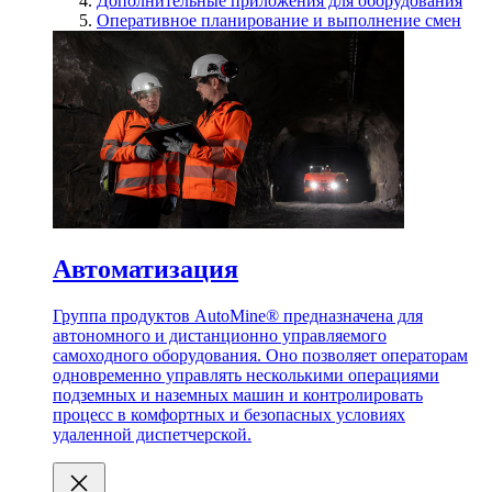
Дополнительные приложения для оборудования
Оперативное планирование и выполнение смен
Автоматизация
Группа продуктов AutoMine® предназначена для
автономного и дистанционно управляемого
самоходного оборудования. Оно позволяет операторам
одновременно управлять несколькими операциями
подземных и наземных машин и контролировать
процесс в комфортных и безопасных условиях
удаленной диспетчерской.