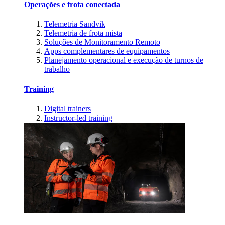
Operações e frota conectada
Telemetria Sandvik
Telemetria de frota mista
Soluções de Monitoramento Remoto
Apps complementares de equipamentos
Planejamento operacional e execução de turnos de
trabalho
Training
Digital trainers
Instructor-led training