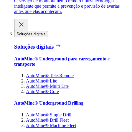
O serviço de monitoramento remoto utiliza tecnologia
inteligente que permite a prevenção e previsão de avarias
antes que elas aconteçam.
Soluções digitais
Soluções digitais
AutoMine® Underground para carregamento e
transporte
AutoMine® Tele-Remote
AutoMine® Lite
AutoMine® Multi-Lite
AutoMine® Core
AutoMine® Underground Drilling
AutoMine® Single Drill
AutoMine® Drill Fleet
AutoMine® Machine Fleet