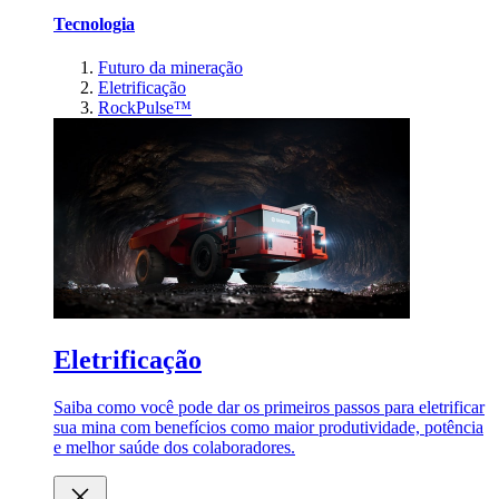
Tecnologia
Futuro da mineração
Eletrificação
RockPulse™
Eletrificação
Saiba como você pode dar os primeiros passos para eletrificar
sua mina com benefícios como maior produtividade, potência
e melhor saúde dos colaboradores.