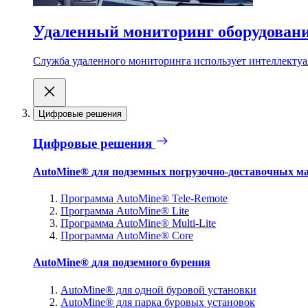
Удаленный мониторинг оборудован
Служба удаленного мониторинга использует интеллектуа
Цифровые решения
Цифровые решения
AutoMine® для подземных погрузочно-доставочных м
Программа AutoMine® Tele-Remote
Программа AutoMine® Lite
Программа AutoMine® Multi-Lite
Программа AutoMine® Core
AutoMine® для подземного бурения
AutoMine® для одной буровой установки
AutoMine® для парка буровых установок