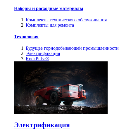
Наборы и расходные материалы
Комплекты технического обслуживания
Комплекты для ремонта
Технология
Будущее горнодобывающей промышленности
Электрификация
RockPulse®
Электрификация