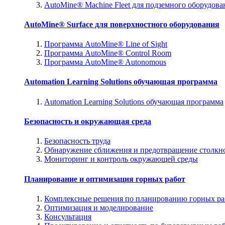
AutoMine® Machine Fleet для подземного оборудова
AutoMine® Surface для поверхностного оборудования
Программа AutoMine® Line of Sight
Программа AutoMine® Control Room
Программа AutoMine® Autonomous
Automation Learning Solutions обучающая программа
Automation Learning Solutions обучающая программа
Безопасность и окружающая среда
Безопасность труда
Обнаружение сближения и предотвращение столкн
Мониторинг и контроль окружающей среды
Планирование и оптимизация горных работ
Комплексные решения по планированию горных ра
Оптимизация и моделирование
Консультация