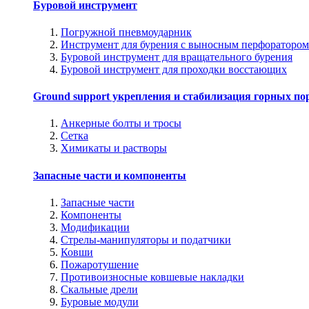
Буровой инструмент
Погружной пневмоударник
Инструмент для бурения с выносным перфоратором
Буровой инструмент для вращательного бурения
Буровой инструмент для проходки восстающих
Ground support укрепления и стабилизация горных по
Анкерные болты и тросы
Сетка
Химикаты и растворы
Запасные части и компоненты
Запасные части
Компоненты
Модификации
Стрелы-манипуляторы и податчики
Ковши
Пожаротушение
Противоизносные ковшевые накладки
Скальные дрели
Буровые модули