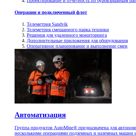
Проектирование и отчетность по буровзрывным ра
Операции и подключенный флот
Телеметрия Sandvik
Телеметрия смешанного парка техники
Решения для удаленного мониторинга
Дополнительные приложения для оборудования
Оперативное планирование и выполнение смен
Автоматизация
Группа продуктов AutoMine® предназначена для автоном
несколькими операциями подземных и наземных машин и 