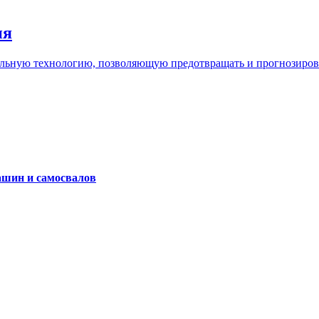
ия
льную технологию, позволяющую предотвращать и прогнозироват
ашин и самосвалов