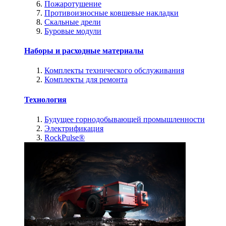
Пожаротушение
Противоизносные ковшевые накладки
Скальные дрели
Буровые модули
Наборы и расходные материалы
Комплекты технического обслуживания
Комплекты для ремонта
Технология
Будущее горнодобывающей промышленности
Электрификация
RockPulse®