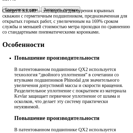
Свяжитесь с нами
Запросить помощь
Charger® RR440 — это коронка для бурения взрывных
скважин с герметичным подшипником, предназначенная для
открытых горных работ, с увеличенным на 169% сроком
службы и меньшей стоимостью метра проходки по сравнению
со стандартными пневматическими коронками.
Особенности
Повышение производительности
В патентованном подшипнике QX2 используется
технология “двойного уплотнения” в сочетании со
втулками подшипников Phinodal для значительного
увеличения допустимой массы и скорости вращения.
Разделительное уплотнение с покрытием из материала
Kevlar защищает первичное уплотнение от шлама и
осколков, что делает эту систему практически
неуязвимой.
Повышение производительности
В патентованном подшипнике QX2 используется