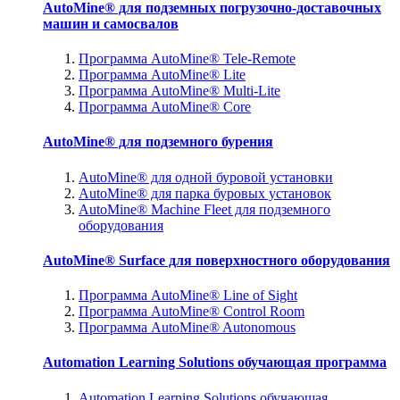
AutoMine® для подземных погрузочно-доставочных
машин и самосвалов
Программа AutoMine® Tele-Remote
Программа AutoMine® Lite
Программа AutoMine® Multi-Lite
Программа AutoMine® Core
AutoMine® для подземного бурения
AutoMine® для одной буровой установки
AutoMine® для парка буровых установок
AutoMine® Machine Fleet для подземного
оборудования
AutoMine® Surface для поверхностного оборудования
Программа AutoMine® Line of Sight
Программа AutoMine® Control Room
Программа AutoMine® Autonomous
Automation Learning Solutions обучающая программа
Automation Learning Solutions обучающая