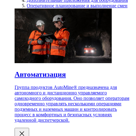
Дополнительные приложения для оборудования
Оперативное планирование и выполнение смен
Автоматизация
Группа продуктов AutoMine® предназначена для
автономного и дистанционно управляемого
самоходного оборудования. Оно позволяет операторам
одновременно управлять несколькими операциями
подземных и наземных машин и контролировать
процесс в комфортных и безопасных условиях
удаленной диспетчерской.