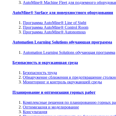
AutoMine® Machine Fleet для подземного оборудова
AutoMine® Surface для поверхностного оборудования
Программа AutoMine® Line of Sight
Программа AutoMine® Control Room
Программа AutoMine® Autonomous
Automation Learning Solutions обучающая программа
Automation Learning Solutions обучающая программа
Безопасность и окружающая среда
Безопасность труда
Обнаружение сближения и предотвращение столкн
Мониторинг и контроль окружающей среды
Планирование и оптимизация горных работ
Комплексные решения по планированию горных ра
Оптимизация и моделирование
Консультация