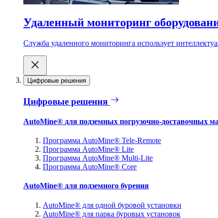
Удаленный мониторинг оборудован
Служба удаленного мониторинга использует интеллектуа
Цифровые решения
Цифровые решения
AutoMine® для подземных погрузочно-доставочных м
Программа AutoMine® Tele-Remote
Программа AutoMine® Lite
Программа AutoMine® Multi-Lite
Программа AutoMine® Core
AutoMine® для подземного бурения
AutoMine® для одной буровой установки
AutoMine® для парка буровых установок