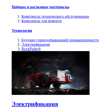
Наборы и расходные материалы
Комплекты технического обслуживания
Комплекты для ремонта
Технология
Будущее горнодобывающей промышленности
Электрификация
RockPulse®
Электрификация