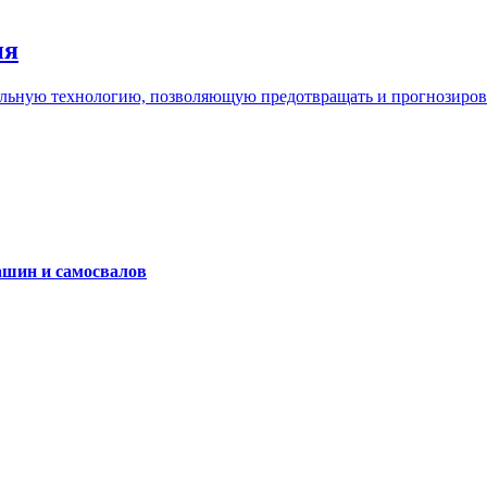
ия
льную технологию, позволяющую предотвращать и прогнозироват
ашин и самосвалов