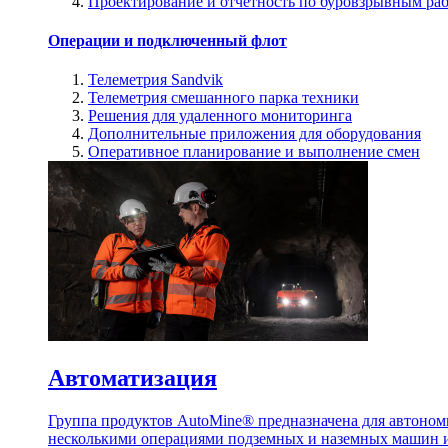
Проектирование и отчетность по буровзрывным ра
Операции и подключенный флот
Телеметрия Sandvik
Телеметрия смешанного парка техники
Решения для удаленного мониторинга
Дополнительные приложения для оборудования
Оперативное планирование и выполнение смен
Автоматизация
Группа продуктов AutoMine® предназначена для автоном
несколькими операциями подземных и наземных машин и 