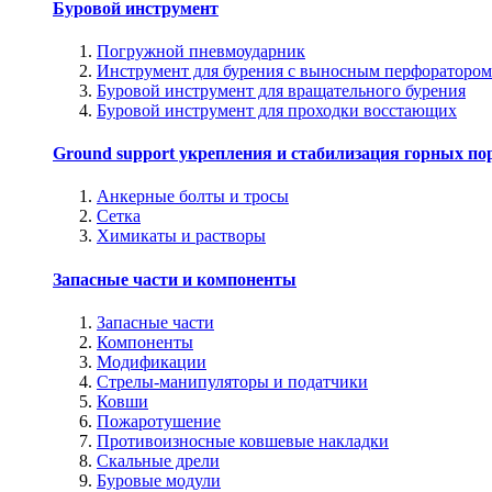
Буровой инструмент
Погружной пневмоударник
Инструмент для бурения с выносным перфоратором
Буровой инструмент для вращательного бурения
Буровой инструмент для проходки восстающих
Ground support укрепления и стабилизация горных по
Анкерные болты и тросы
Сетка
Химикаты и растворы
Запасные части и компоненты
Запасные части
Компоненты
Модификации
Стрелы-манипуляторы и податчики
Ковши
Пожаротушение
Противоизносные ковшевые накладки
Скальные дрели
Буровые модули