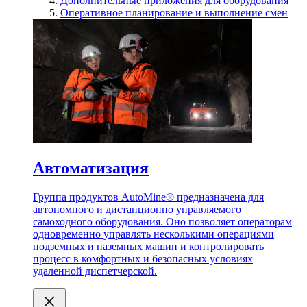
Дополнительные приложения для оборудования
Оперативное планирование и выполнение смен
Автоматизация
Группа продуктов AutoMine® предназначена для
автономного и дистанционно управляемого
самоходного оборудования. Оно позволяет операторам
одновременно управлять несколькими операциями
подземных и наземных машин и контролировать
процесс в комфортных и безопасных условиях
удаленной диспетчерской.