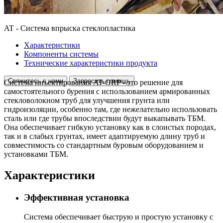
AT - Система впрыска стеклопластика
Характеристики
Компоненты системы
Технические характеристики продукта
Свяжитесь с нами
Запросить помощь
Система инъектирования AT-GRP - это решение для
самостоятельного бурения с использованием армированных
стекловолокном труб для улучшения грунта или
гидроизоляции, особенно там, где нежелательно использовать
сталь или где трубы впоследствии будут выкапывать ТБМ.
Она обеспечивает гибкую установку как в слоистых породах,
так и в слабых грунтах, имеет адаптируемую длину труб и
совместимость со стандартным буровым оборудованием и
установками ТБМ.
Характеристики
Эффективная установка
Система обеспечивает быструю и простую установку с