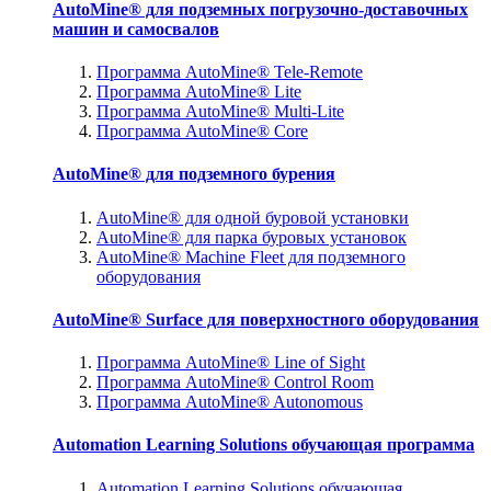
AutoMine® для подземных погрузочно-доставочных
машин и самосвалов
Программа AutoMine® Tele-Remote
Программа AutoMine® Lite
Программа AutoMine® Multi-Lite
Программа AutoMine® Core
AutoMine® для подземного бурения
AutoMine® для одной буровой установки
AutoMine® для парка буровых установок
AutoMine® Machine Fleet для подземного
оборудования
AutoMine® Surface для поверхностного оборудования
Программа AutoMine® Line of Sight
Программа AutoMine® Control Room
Программа AutoMine® Autonomous
Automation Learning Solutions обучающая программа
Automation Learning Solutions обучающая