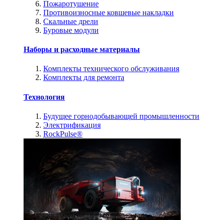
Пожаротушение
Противоизносные ковшевые накладки
Скальные дрели
Буровые модули
Наборы и расходные материалы
Комплекты технического обслуживания
Комплекты для ремонта
Технология
Будущее горнодобывающей промышленности
Электрификация
RockPulse®