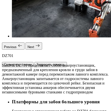
Previous
Next
DZ701
Свяжитесь с нами
Запросить помощь
Sandvik DZ701 представляет собой анкероустановщик,
предназначенный для крепления кровли и груди забоя в
демонтажной камере перед перемонтажом лавного комплекса.
Анкероустановщик запитывается от гидросистемы лавного
комплекса и перемещается по цевочной рейке. Безопасная и
эффективная установка анкеров обеспечивается двумя
независимыми буровыми станками с гидроприводом
Платформы для забоя большого уровня