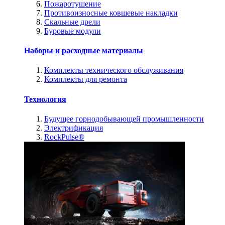
Пожаротушение
Противоизносные ковшевые накладки
Скальные дрели
Буровые модули
Наборы и расходные материалы
Комплекты технического обслуживания
Комплекты для ремонта
Технология
Будущее горнодобывающей промышленности
Электрификация
RockPulse®