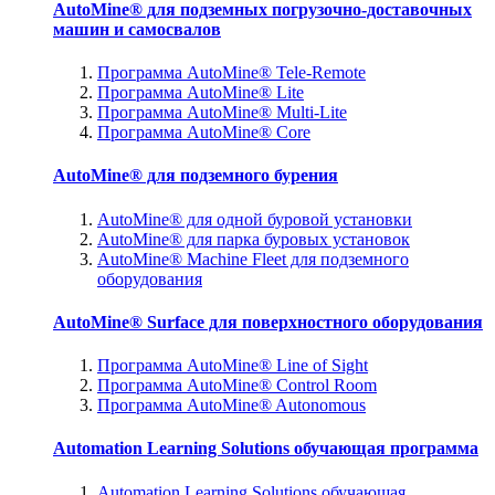
AutoMine® для подземных погрузочно-доставочных
машин и самосвалов
Программа AutoMine® Tele-Remote
Программа AutoMine® Lite
Программа AutoMine® Multi-Lite
Программа AutoMine® Core
AutoMine® для подземного бурения
AutoMine® для одной буровой установки
AutoMine® для парка буровых установок
AutoMine® Machine Fleet для подземного
оборудования
AutoMine® Surface для поверхностного оборудования
Программа AutoMine® Line of Sight
Программа AutoMine® Control Room
Программа AutoMine® Autonomous
Automation Learning Solutions обучающая программа
Automation Learning Solutions обучающая