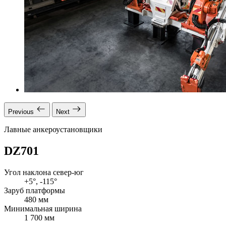
Previous
Next
Лавные анкероустановщики
DZ701
Угол наклона север-юг
+5°, -115°
Заруб платформы
480 мм
Минимальная ширина
1 700 мм