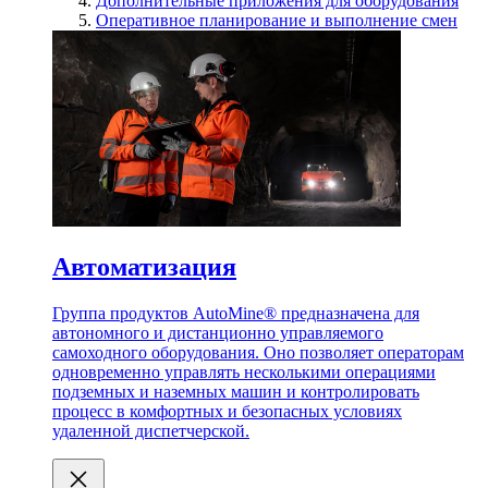
Дополнительные приложения для оборудования
Оперативное планирование и выполнение смен
Автоматизация
Группа продуктов AutoMine® предназначена для
автономного и дистанционно управляемого
самоходного оборудования. Оно позволяет операторам
одновременно управлять несколькими операциями
подземных и наземных машин и контролировать
процесс в комфортных и безопасных условиях
удаленной диспетчерской.