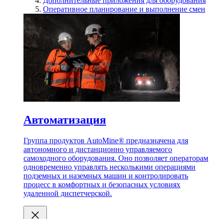
Дополнительные приложения для оборудования
Оперативное планирование и выполнение смен
Автоматизация
Группа продуктов AutoMine® предназначена для
автономного и дистанционно управляемого
самоходного оборудования. Оно позволяет операторам
одновременно управлять несколькими операциями
подземных и наземных машин и контролировать
процесс в комфортных и безопасных условиях
удаленной диспетчерской.