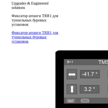
Upgrades & Engineered
solutions
Фиксатор штанги TRR1 для
туннельных буровых
установок
Фиксатор штанги TRR1 для
туннельных буровых
установок