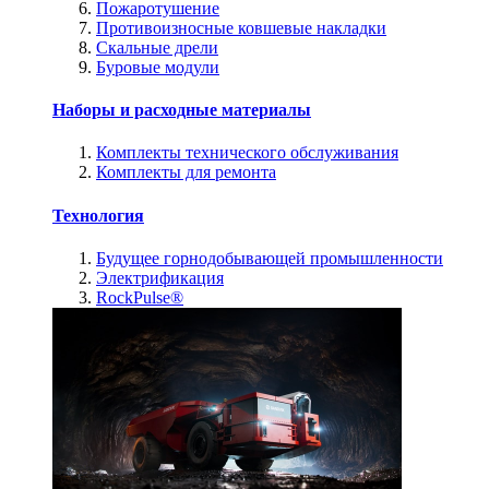
Пожаротушение
Противоизносные ковшевые накладки
Скальные дрели
Буровые модули
Наборы и расходные материалы
Комплекты технического обслуживания
Комплекты для ремонта
Технология
Будущее горнодобывающей промышленности
Электрификация
RockPulse®