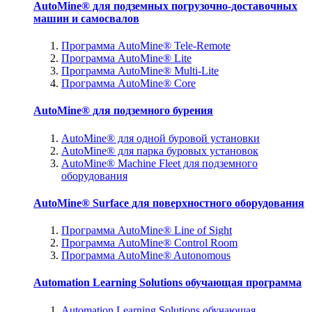
AutoMine® для подземных погрузочно-доставочных
машин и самосвалов
Программа AutoMine® Tele-Remote
Программа AutoMine® Lite
Программа AutoMine® Multi-Lite
Программа AutoMine® Core
AutoMine® для подземного бурения
AutoMine® для одной буровой установки
AutoMine® для парка буровых установок
AutoMine® Machine Fleet для подземного
оборудования
AutoMine® Surface для поверхностного оборудования
Программа AutoMine® Line of Sight
Программа AutoMine® Control Room
Программа AutoMine® Autonomous
Automation Learning Solutions обучающая программа
Automation Learning Solutions обучающая