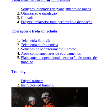
Soluções integradas de planejamento de minas
Otimização e simulação
Consulta
Projeto e relatórios para perfuração e detonação
Operações e frota conectada
Telemetria Sandvik
Telemetria de frota mista
Soluções de Monitoramento Remoto
Apps complementares de equipamentos
Planejamento operacional e execução de turnos de
trabalho
Training
Digital trainers
Instructor-led training