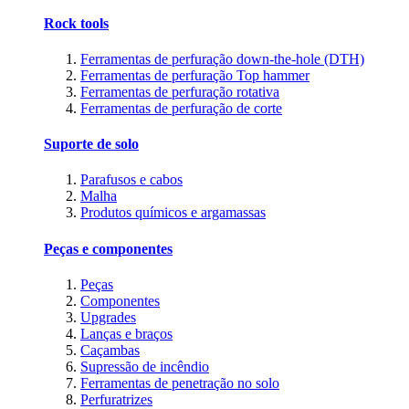
Rock tools
Ferramentas de perfuração down-the-hole (DTH)
Ferramentas de perfuração Top hammer
Ferramentas de perfuração rotativa
Ferramentas de perfuração de corte
Suporte de solo
Parafusos e cabos
Malha
Produtos químicos e argamassas
Peças e componentes
Peças
Componentes
Upgrades
Lanças e braços
Caçambas
Supressão de incêndio
Ferramentas de penetração no solo
Perfuratrizes