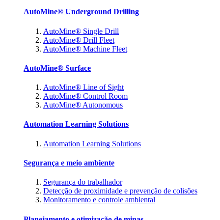
AutoMine® Underground Drilling
AutoMine® Single Drill
AutoMine® Drill Fleet
AutoMine® Machine Fleet
AutoMine® Surface
AutoMine® Line of Sight
AutoMine® Control Room
AutoMine® Autonomous
Automation Learning Solutions
Automation Learning Solutions
Segurança e meio ambiente
Segurança do trabalhador
Detecção de proximidade e prevenção de colisões
Monitoramento e controle ambiental
Planejamento e otimização de minas