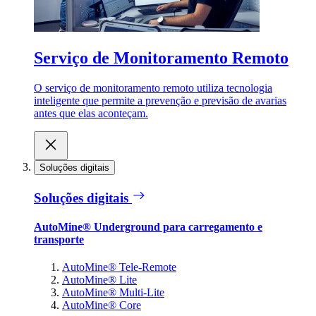
Serviço de Monitoramento Remoto
O serviço de monitoramento remoto utiliza tecnologia
inteligente que permite a prevenção e previsão de avarias
antes que elas aconteçam.
Soluções digitais
Soluções digitais
AutoMine® Underground para carregamento e
transporte
AutoMine® Tele-Remote
AutoMine® Lite
AutoMine® Multi-Lite
AutoMine® Core