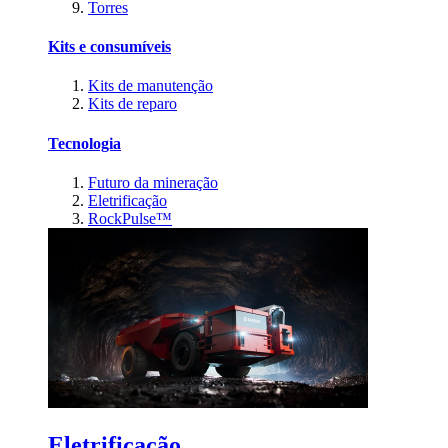
Torres
Kits e consumíveis
Kits de manutenção
Kits de reparo
Tecnologia
Futuro da mineração
Eletrificação
RockPulse™
Eletrificação